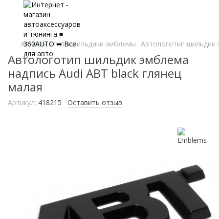
Автологотипы шильдики эмблемы
Автологотип шильдик э
Автологотип шильдик эмблема
надпись Audi ABT black глянец
малая
Артикул:
418215
Оставить отзыв