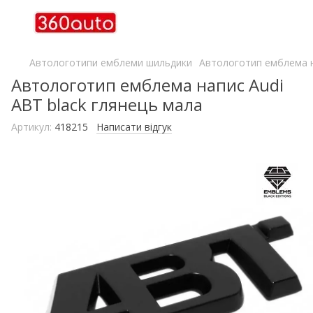
Автологотипи емблеми шильдики
Автологотип емблема н
Автологотип емблема напис Audi
ABT black глянець мала
Артикул:
418215
Написати відгук