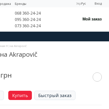
Укр
Рус
Вход
продажа
Бренды
068 360-24-24
095 360-24-24
Мой заказ
073 360-24-24
ая H ) на Akrapovič
на Akrapovič
 грн
Купить
Быстрый заказ