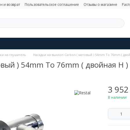
н и возврат
Пользовательское соглашение
Отзывы о магазине
Рас
ки на глушитель
Насадки на выхлоп Carbon ( матовый ) 54mm To 76mm ( двойн
вый ) 54mm To 76mm ( двойная H ) 
3 952
В наличии