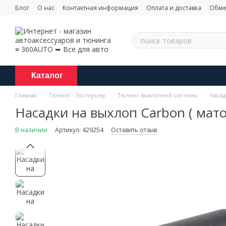
Перейти к основному контенту
Блог
О нас
Контактная информация
Оплата и доставка
Обме
Каталог
Главная
Тюнинг - Экстерьер
Тюнинг выхлопной системы
Насад
Насадки на выхлоп Carbon ( мато
В наличии
Артикул: 429254
Оставить отзыв