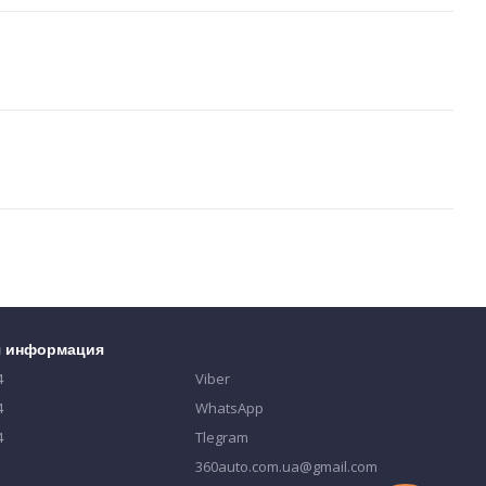
я информация
4
Viber
4
WhatsApp
4
Tlegram
360auto.com.ua@gmail.com