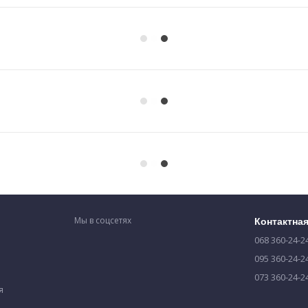
Мы в соцсетях
Контактна
068 360-24-2
095 360-24-2
073 360-24-2
я