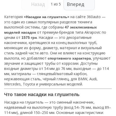
Назад
Вперед
1
из 5
Категория
на сайте 360auto —
«Насадки на глушитель»
это один из самых популярных разделов тюнинга
выхлопной системы, где собраны
47 эксклюзивных
от премиум‑брендов типа Akrapovic по
моделей насадок
ценам от
. Насадки — это декоративные
1575 грн
наконечники, крепящиеся на конец выхлопных труб,
меняющие их форму, диаметр, материал и визуальный
стиль задней части авто. Они не влияют на конструкцию
выхлопа, но добавляют
, улучшают
спортивного характера
звучание и защищают трубы от коррозии. Доступны
входные диаметры от 54 мм до 76 мм, выходные — до 114
мм, материалы — глянцевый/матовый карбон,
нержавеющая сталь, чёрный глянец, для BMW, Audi,
Mercedes, Toyota и универсальных моделей.
Что такое насадки на глушитель
Насадка на глушитель — это сменный наконечник,
надеваемый на выхлопную трубу (вход 54–76 мм, выход 89–
114 мм), длиной 150–250 мм. Основные характеристики: