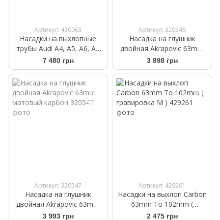
Артикул: 430063
Артикул: 320546
Насадки на выхлопные
Насадка на глушник
трубы Audi A4, A5, A6, A7
двойная Akrapovic 63mm
2011-2019 стиль S-Line
матовый карбон
7 480 грн
3 898 грн
Черные
Артикул: 320547
Артикул: 429261
Насадка на глушник
Насадки на выхлоп Carbon
двойная Akrapovic 63mm
63mm To 102mm (
матовый карбон
гравировка М )
3 993 грн
2 475 грн