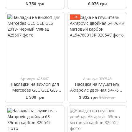
class W221 2009-2013
2015
6 750 грн
6 075 грн
−3%
Артикул: 425667
Артикул: 320548
Накладки на вихлоп для
Насадка на глушитель
Mercedes GLC GLE GLS
Akrapovic двойная 54-76мм
2018- Черный глянец
матовый карбон
1 300 грн
3 832 грн
3 950 грн
AL54760313R