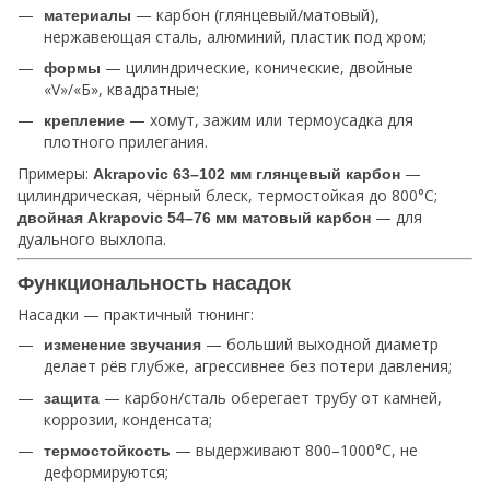
— карбон (глянцевый/матовый),
материалы
нержавеющая сталь, алюминий, пластик под хром;
— цилиндрические, конические, двойные
формы
«V»/«Б», квадратные;
— хомут, зажим или термоусадка для
крепление
плотного прилегания.
Примеры:
—
Akrapovic 63–102 мм глянцевый карбон
цилиндрическая, чёрный блеск, термостойкая до 800°C;
— для
двойная Akrapovic 54–76 мм матовый карбон
дуального выхлопа.
Функциональность насадок
Насадки — практичный тюнинг:
— больший выходной диаметр
изменение звучания
делает рёв глубже, агрессивнее без потери давления;
— карбон/сталь оберегает трубу от камней,
защита
коррозии, конденсата;
— выдерживают 800–1000°C, не
термостойкость
деформируются;