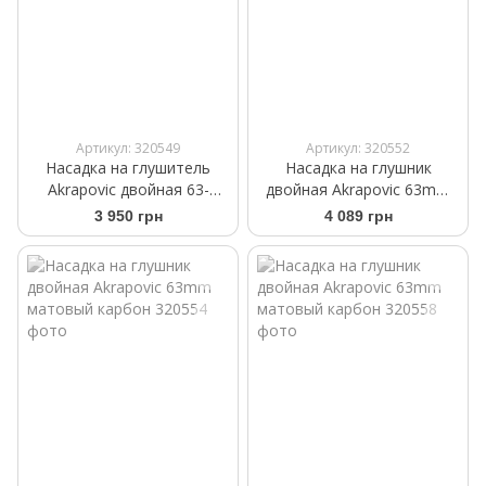
Артикул: 320549
Артикул: 320552
Насадка на глушитель
Насадка на глушник
Akrapovic двойная 63-
двойная Akrapovic 63mm
89mm карбон
матовый карбон
3 950 грн
4 089 грн