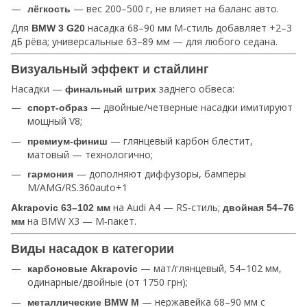
— вес 200–500 г, не влияет на баланс авто.
лёгкость
Для
насадка 68–90 мм M‑стиль добавляет +2–3
BMW 3 G20
дБ рёва; универсальные 63–89 мм — для любого седана.
Визуальный эффект и стайлинг
Насадки —
заднего обвеса:
финальный штрих
— двойные/четверные насадки имитируют
спорт‑образ
мощный V8;
— глянцевый карбон блестит,
премиум‑финиш
матовый — технологично;
— дополняют диффузоры, бамперы
гармония
M/AMG/RS.360auto+1
на Audi A4 — RS‑стиль;
Akrapovic 63–102 мм
двойная 54–76
на BMW X3 — M‑пакет.
мм
Виды насадок в категории
— мат/глянцевый, 54–102 мм,
карбоновые Akrapovic
одинарные/двойные (от 1750 грн);
— нержавейка 68–90 мм с
металлические BMW M