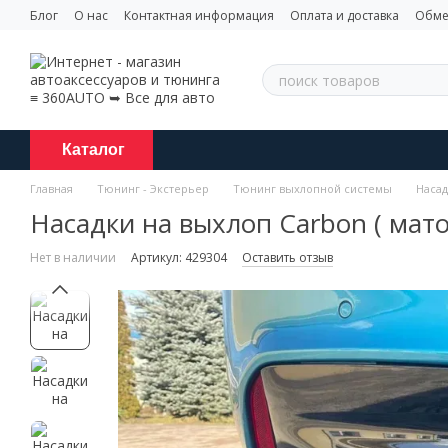
Перейти к основному контенту
Блог
О нас
Контактная информация
Оплата и доставка
Обме
Каталог
Главная
Тюнинг - Экстерьер
Тюнинг выхлопной системы
Насад
Насадки на выхлоп Carbon ( мато
Нет в наличии
Артикул: 429304
Оставить отзыв