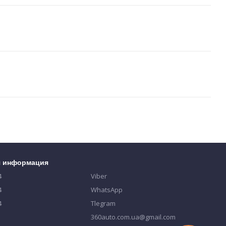
я информация
4
Viber
4
WhatsApp
4
Tlegram
360auto.com.ua@gmail.com