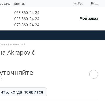
Укр
Рус
Вход
продажа
Бренды
068 360-24-24
095 360-24-24
Мой заказ
073 360-24-24
ая Y ) на Akrapovič
на Akrapovič
 уточняйте
ии
ить, когда появится