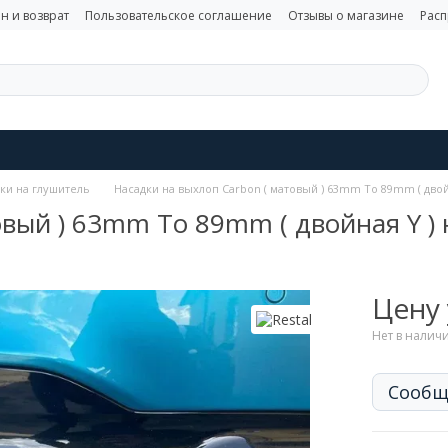
н и возврат
Пользовательское соглашение
Отзывы о магазине
Рас
ки на глушитель
Насадки на выхлоп Carbon ( матовый ) 63mm To 89mm ( двойн
вый ) 63mm To 89mm ( двойная Y ) 
Цену
Нет в налич
Сообщ