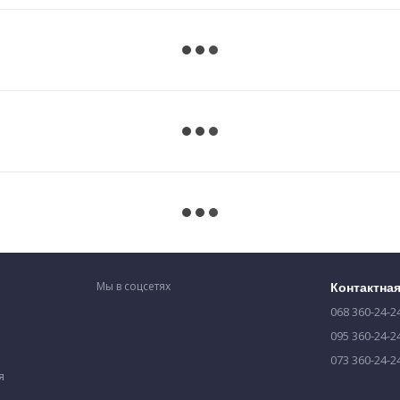
Мы в соцсетях
Контактна
068 360-24-2
095 360-24-2
073 360-24-2
я