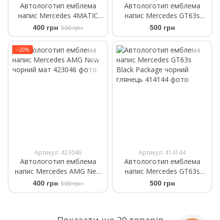
Автологотип емблема
Автологотип емблема
напис Mercedes 4MATIC
напис Mercedes GT63s
чорний глянець
black red чорний глянець
400 грн
500 грн
500 грн
−20%
Артикул: 423046
Артикул: 414144
Автологотип емблема
Автологотип емблема
напис Mercedes AMG New
напис Mercedes GT63s
чорний мат
Black Package чорний
400 грн
500 грн
500 грн
глянець
Показати ще 20 товарів