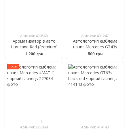
Артикул: 430560
Артикул: 431247
Ароматизатор в авто
Автологотип емблема
Hurricane Red (Premium)
напис Mercedes GT43s
Аромасаше на дефлектор
black red чорний глянець
1 200 грн
500 грн
−20%
1
Артикул: 227084
Артикул: 414143