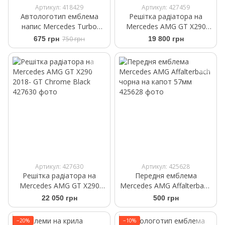
Артикул: 418429
Артикул: 427459
Автологотип емблема
Решітка радіатора на
напис Mercedes Turbo
Mercedes AMG GT X290
4Matic Black Red комплект
2018- стиль Brabus Black
675 грн
750 грн
19 800 грн
2шт
Артикул: 427630
Артикул: 425628
Решітка радіатора на
Передня емблема
Mercedes AMG GT X290
Mercedes AMG Affalterbach
2018- GT Chrome Black
чорна на капот 57мм
22 050 грн
500 грн
−20%
−10%