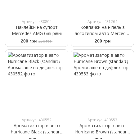
Артикул: 430804
Артикул: 431264
Наклейки на супорт
Ковпачки на ніпель з
Mercedes AMG білі рівні
логотипом авто Mercedes
чорного кольору
200 грн
250 грн
200 грн
Артикул: 430552
Артикул: 430553
Ароматизатор в авто
Ароматизатор в авто
Hurricane Black (standart)
Hurricane Brown (standart)
Аромасаше на дефлектор
Аромасаше на дефлектор