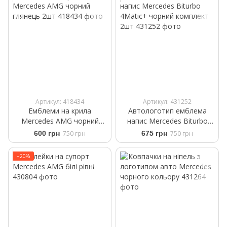
Артикул: 418434
Артикул: 431252
Емблеми на крила
Автологотип емблема
Mercedes AMG чорний
напис Mercedes Biturbo
глянець 2шт
4Matic+ чорний комплект
600 грн
750 грн
675 грн
750 грн
2шт
−20%