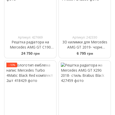
Артикул: 427669
Артикул: 242330
Решітка радіатора на
3D килимки для Mercedes
Mercedes AMG GT C190
AMG GT 2019- чорні
2015-2017 GT Black
передні WeatherTech
24 750 грн
6 795 грн
4415351
−10%