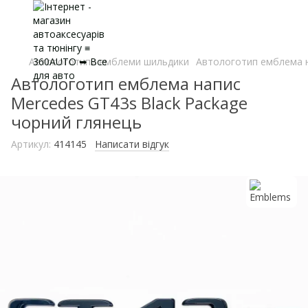
Автологотипи емблеми шильдики
Автологотип емблема н
Автологотип емблема напис
Mercedes GT43s Black Package
чорний глянець
Артикул:
414145
Написати відгук