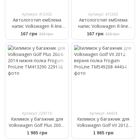
Артикул: 415302
Артикул: 415303
Автологотип емблема
Автологотип емблема
напис Volkswagen R-line
напис Volkswagen R-line
чорний матовий
Black в решітку радіатора
167 грн
333 грн
167 грн
333 грн
Артикул: 229116
Артикул: 44434
Килимок у багажник для
Килимок у багажник для
Volkswagen Golf Plus 2004-
Volkswagen Golf VII 2012-
2014 нижня полка Frogum
верхня полка Frogum
1 985 грн
1 985 грн
ProLine TM413290
ProLine TM549208