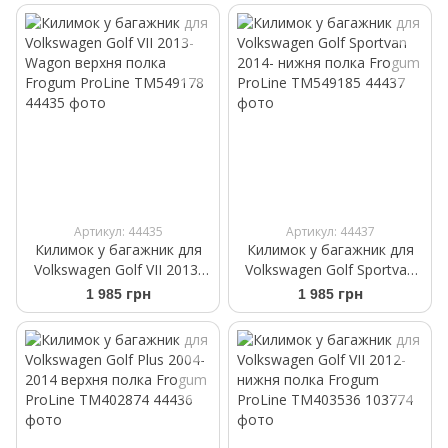
Артикул: 44435
Артикул: 44437
Килимок у багажник для
Килимок у багажник для
Volkswagen Golf VII 2013-
Volkswagen Golf Sportvan
Wagon верхня полка
2014- нижня полка Frogum
1 985 грн
1 985 грн
Frogum ProLine TM549178
ProLine TM549185