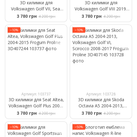
3D килимки для
3D килимки для
Volkswagen Golf VII, Seat
Volkswagen Golf VIII 2019-
Leon 2012- Frogum Proline
Hybrid Frogum Proline
3 780 грн
4 200 грн
3 780 грн
4 200 грн
3D407060
3D425002
−10%
−10%
Артикул: 103737
Артикул: 103728
3D килимки для Seat Altea,
3D килимки для Skoda
Volkswagen Golf Plus 2004-
Octavia A5 2004-2013,
2015 Frogum Proline
Volkswagen Golf VI,
3 780 грн
4 200 грн
3 780 грн
4 200 грн
3D407244
Scirocco 2008-2017 Frogum
Proline 3D407145
−10%
−50%