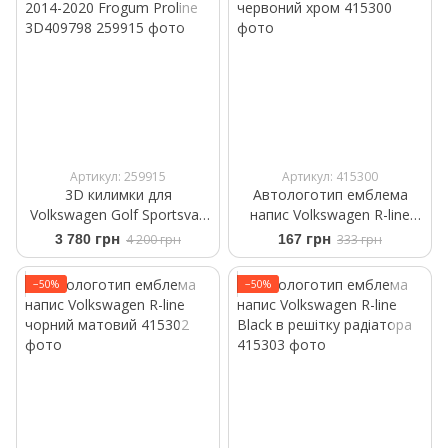
Артикул: 259915
Артикул: 415300
3D килимки для
Автологотип емблема
Volkswagen Golf Sportsvan
напис Volkswagen R-line
2014-2020 Frogum Proline
червоний хром
3 780 грн
4 200 грн
167 грн
333 грн
3D409798
−50%
−50%