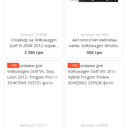
Артикул: 354945
Артикул: 431403
Спойлер на Volkswagen
Автологотип емблема
Golf VI 2008-2012 чорний
напис Volkswagen 4motion
глянець
хром чорний
2 280 грн
500 грн
−10%
−10%
Артикул: 103721
Артикул: 259928