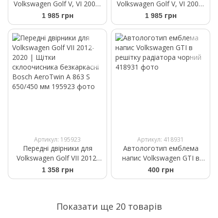
Volkswagen Golf V, VI 2003-
Volkswagen Golf V, VI 2003-
2012 Frogum ProLine
2012 Wagon Frogum
1 985 грн
1 985 грн
TM404731
ProLine TM405592
Артикул: 195923
Артикул: 418931
Передні двірники для
Автологотип емблема
Volkswagen Golf VII 2012-
напис Volkswagen GTI в
2020 | Щітки
решітку радіатора чорний
1 358 грн
400 грн
склоочисника безкаркасні
Bosch AeroTwin A 863 S
650/450 мм
Показати ще 20 товарів