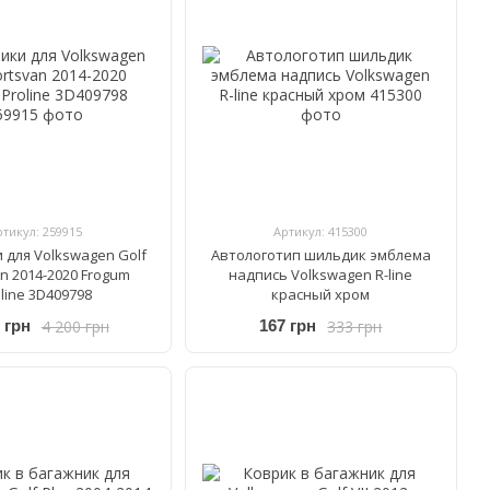
ртикул: 259915
Артикул: 415300
 для Volkswagen Golf
Автологотип шильдик эмблема
n 2014-2020 Frogum
надпись Volkswagen R-line
line 3D409798
красный хром
4 200 грн
333 грн
 грн
167 грн