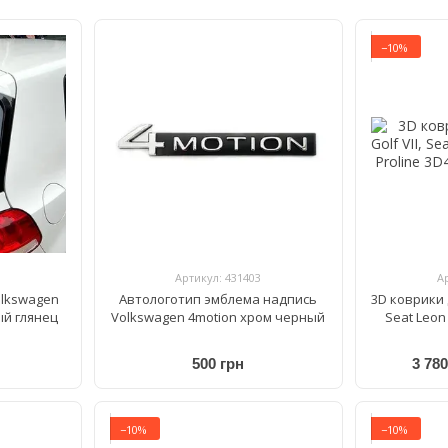
−10%
Артикул: 431403
А
olkswagen
Автологотип эмблема надпись
3D коврики д
ый глянец
Volkswagen 4motion хром черный
Seat Leon
500 грн
3 780
−10%
−10%