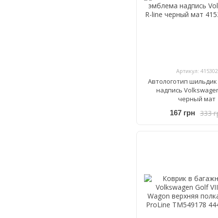
Артикул: 415302
Автологотип шильдик
надпись Volkswagen
черный мат
333 г
167 грн