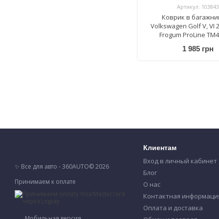
Артикул: 103843
Коврик в багажни
Volkswagen Golf V, VI 
Frogum ProLine TM
1 985 грн
Клиентам
Вход в личный кабинет
✨ Все для авто - 360AUTO© 2026
Блог
Принимаем к оплате
О нас
Контактная информаци
Оплата и доставка
Мобильная версия