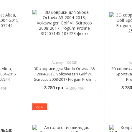
Артикул: 103728
А
 Altea,
3D коврики для Skoda Octavia A5
3D коврики
2004-2015
2004-2013, Volkswagen Golf VI,
Sportsva
07244
Scirocco 2008-2017 Frogum Proline
Pro
3D407145
 грн
4 200 грн
3 780 грн
3 780
−50%