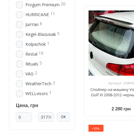
20
Frogum Premium
11
HURRICANE
6
JunYan
5
Kegel-Blazusiak
1
Kolpachok
19
Restal
5
Rituals
2
VAG
3
Артикул: 354945
WeatherTech
Спойлер на машину V
1
WELLvisors
Golf VI 2008-2012 черн
Цена, грн
2 280 грн
От Цена, грн
До Цена, грн
OK
−10%