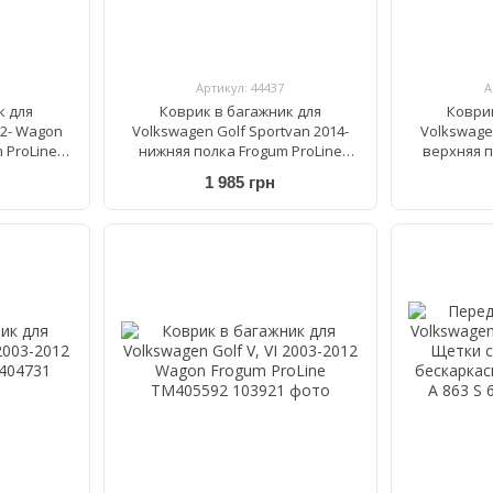
Артикул: 44437
А
к для
Коврик в багажник для
Коври
12- Wagon
Volkswagen Golf Sportvan 2014-
Volkswagen
 ProLine
нижняя полка Frogum ProLine
верхняя п
TM549185
1 985 грн