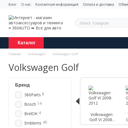
Перейти к основному контенту
Блог
О нас
Контактная информация
Оплата и доставка
Обме
Каталог
Главная
Volkswagen
Volkswagen Golf
Volkswagen Golf
Бренд
8
360Parts
14
Bosch
4
BrelOK
Volkswagen
Golf VI 2008-
G
49
Emblems
2012