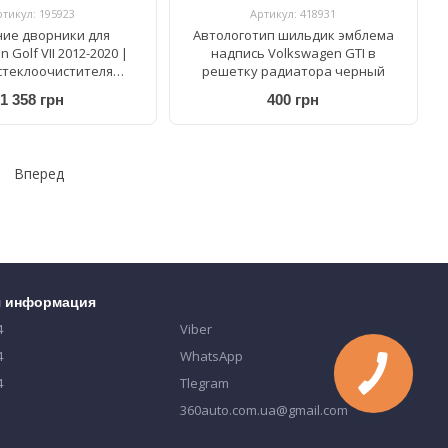
ртикул: 195923
Артикул: 418931
ие дворники для
Автологотип шильдик эмблема
 Golf VII 2012-2020 |
надпись Volkswagen GTI в
стеклоочистителя
решетку радиатора черный
ные Bosch AeroTwin A
1 358 грн
400 грн
 S 650/450 мм
Вперед
я информация
4
Viber
4
WhatsApp
4
Tlegram
360auto.com.ua@gmail.com