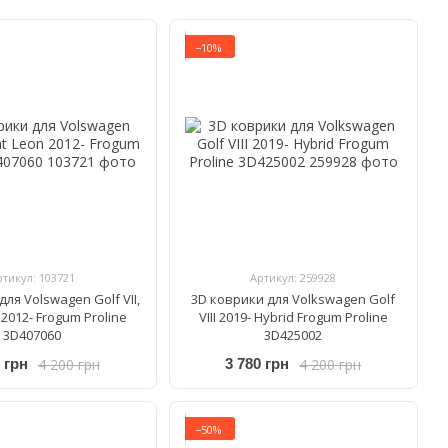
−10%
ртикул: 103721
Артикул: 259928
ля Volswagen Golf VII,
3D коврики для Volkswagen Golf
 2012- Frogum Proline
VIII 2019- Hybrid Frogum Proline
3D407060
3D425002
4 200 грн
4 200 грн
 грн
3 780 грн
−50%