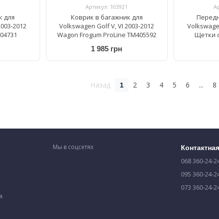
Артикул: 103921
А
к для
Коврик в багажник для
Передн
2003-2012
Volkswagen Golf V, VI 2003-2012
Volkswagen
404731
Wagon Frogum ProLine TM405592
Щетки 
бескаркас
1 985 грн
863
Назад
2
3
4
5
6
...
8
1
Мы в соцсетях
Контактна
068 360-24-2
095 360-24-2
073 360-24-2
я