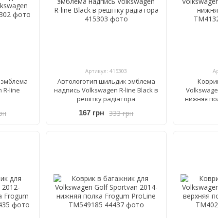
Артикул: 415303
А
 эмблема
Автологотип шильдик эмблема
Коври
 R-line
надпись Volkswagen R-line Black в
Volkswagen
решітку радіатора
нижняя по
рн
333 грн
167 грн