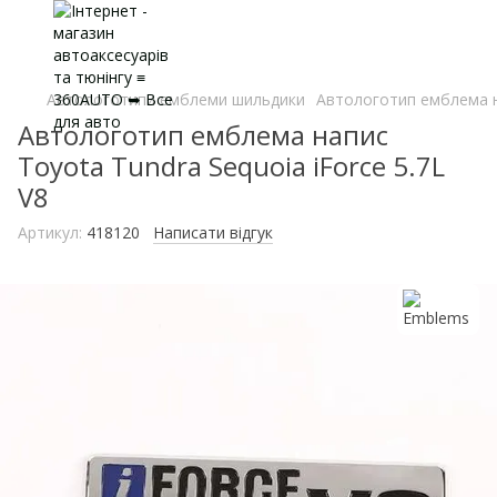
Автологотипи емблеми шильдики
Автологотип емблема на
Автологотип емблема напис
Toyota Tundra Sequoia iForce 5.7L
V8
Артикул:
418120
Написати відгук