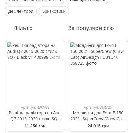
Дефлектори
Бризковики
Фільтр
За популярністю
Артикул: 430988
Артикул: 368725
Решітка радіатора на Audi
Молдинги для Ford F-150
Q7 2015-2020 стиль SQ7
2021- SuperCrew (Crew Cab)
Black V1
AirDesign FO31D10
11 250 грн
24 915 грн