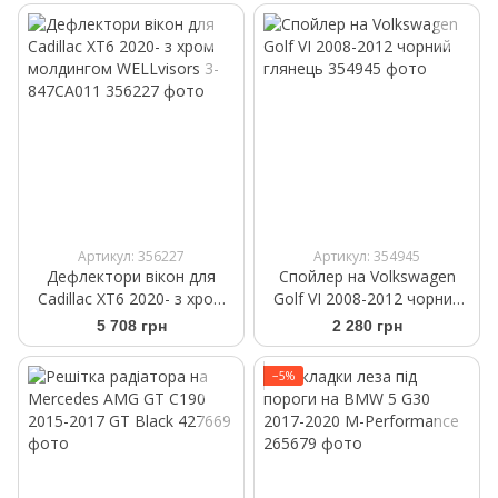
Артикул: 356227
Артикул: 354945
Дефлектори вікон для
Спойлер на Volkswagen
Cadillac XT6 2020- з хром
Golf VI 2008-2012 чорний
молдингом WELLvisors 3-
глянець
5 708 грн
2 280 грн
847CA011
−5%