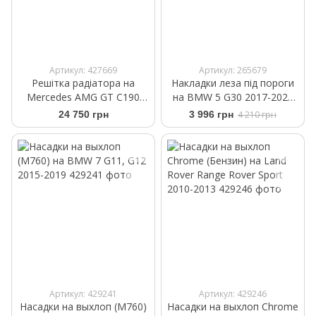
Артикул: 427669
Артикул: 265679
Решітка радіатора на
Накладки леза під пороги
Mercedes AMG GT C190
на BMW 5 G30 2017-2020
2015-2017 GT Black
M-Performance
24 750 грн
3 996 грн
4 210 грн
Артикул: 429241
Артикул: 429246
Насадки на выхлоп (M760)
Насадки на выхлоп Chrome