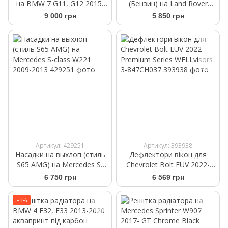
на BMW 7 G11, G12 2015-
(Бензин) на Land Rover
2019
Range Rover Sport 2010-
9 000 грн
5 850 грн
2013
Артикул: 429251
Артикул: 393938
Насадки на выхлоп (стиль
Дефлектори вікон для
S65 AMG) на Mercedes S-
Chevrolet Bolt EUV 2022-
class W221 2009-2013
Premium Series WELLvisors
6 750 грн
6 569 грн
3-847CH037
−3%