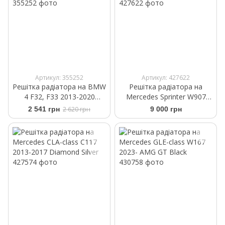
Артикул: 355252
Артикул: 427622
Решітка радіатора на BMW
Решітка радіатора на
4 F32, F33 2013-2020
Mercedes Sprinter W907
аквапринт під карбон
2017- GT Chrome Black
2 541 грн
2 620 грн
9 000 грн