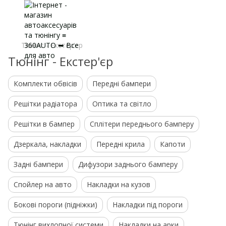
Тюнінг - Екстер'єр
Тюнінг - Екстер'єр
Комплекти обвісів
Передні бампери
Решітки радіатора
Оптика та світло
Решітки в бампер
Сплітери переднього бамперу
Дзеркала, накладки
Передні крила
Капоти
Задні бампери
Дифузори заднього бамперу
Спойлер на авто
Накладки на кузов
Бокові пороги (підніжки)
Накладки під пороги
Тюнінг вихлопної системи
Накладки на арки