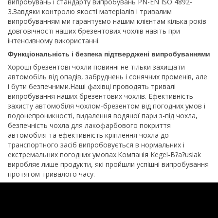
випробувань і стандарту випробувань PN-EN ISO 4892-
3.Завдяки контролю якості матеріалів і тривалим
випробуванням ми гарантуємо нашим клієнтам кілька років
довговічності наших брезентових чохлів навіть при
інтенсивному використанні.
Функціональність і безпека підтверджені випробуваннями
Хороші брезентові чохли повинні не тільки захищати
автомобіль від опадів, забруднень і сонячних променів, але
і бути безпечними.Наші фахівці проводять тривалі
випробування наших брезентових чохлів. Ефективність
захисту автомобіля чохлом-брезентом від погодних умов і
водонепроникності, видалення водяної пари з-під чохла,
безпечність чохла для лакофарбового покриття
автомобіля та ефективність кріплення чохла до
транспортного засіб випробовується в нормальних і
екстремальних погодних умовах.Компанія Kegel-B?a?usiak
виробляє лише продукти, які пройшли успішні випробування
протягом тривалого часу.