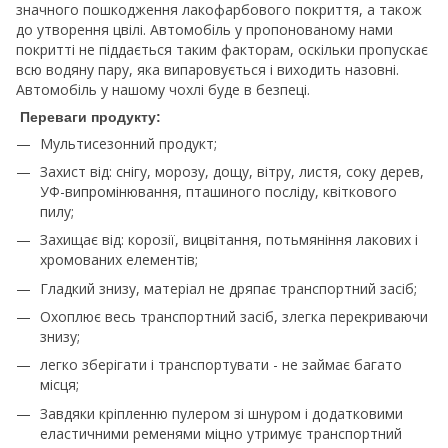
значного пошкодження лакофарбового покриття, а також
до утворення цвілі. Автомобіль у пропонованому нами
покритті не піддається таким факторам, оскільки пропускає
всю водяну пару, яка випаровується і виходить назовні.
Автомобіль у нашому чохлі буде в безпеці.
Переваги продукту:
Мультисезонний продукт;
Захист від: снігу, морозу, дощу, вітру, листя, соку дерев,
УФ-випромінювання, пташиного посліду, квіткового
пилу;
Захищає від: корозії, вицвітання, потьмяніння лакових і
хромованих елементів;
Гладкий знизу, матеріал не дряпає транспортний засіб;
Охоплює весь транспортний засіб, злегка перекриваючи
знизу;
легко зберігати і транспортувати - не займає багато
місця;
Завдяки кріпленню пулером зі шнуром і додатковими
еластичними ременями міцно утримує транспортний