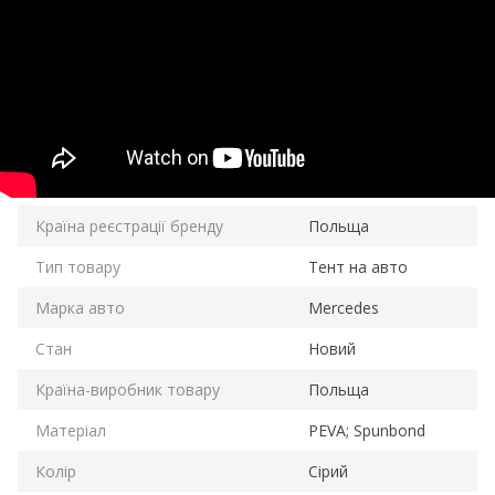
Країна реєстрації бренду
Польща
Тип товару
Тент на авто
Марка авто
Mercedes
Стан
Новий
Країна-виробник товару
Польща
Матеріал
PEVA; Spunbond
Колір
Сірий