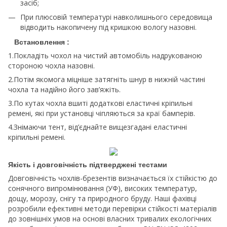
засіб;
При плюсовій температурі навколишнього середовища
відводить накопичену під кришкою вологу назовні.
Встановлення :
1.Покладіть чохол на чистий автомобіль надрукованою
стороною чохла назовні.
2.Потім якомога міцніше затягніть шнур в нижній частині
чохла та надійно його зав’яжіть.
3.По кутах чохла вшиті додаткові еластичні кріпильні
ремені, які при установці чіпляються за краї бамперів.
4.Знімаючи тент, від’єднайте вищезгадані еластичні
кріпильні ремені.
Якість і довговічність підтверджені тестами
Довговічність чохлів-брезентів визначається їх стійкістю до
сонячного випромінювання (УФ), високих температур,
дощу, морозу, снігу та природного бруду. Наші фахівці
розробили ефективні методи перевірки стійкості матеріалів
до зовнішніх умов на основі власних тривалих екологічних