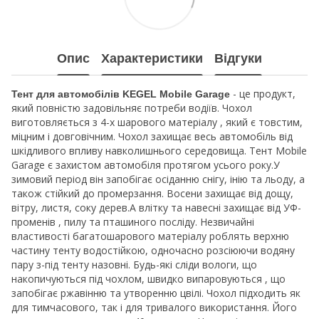
Опис
Характеристики
Відгуки
- це продукт,
Тент для автомобілів KEGEL Mobile Garage
який повністю задовільняє потреби водіїв. Чохол
виготовляється з 4-х шарового матеріалу , який є товстим,
міцним і довговічним. Чохол захищає весь автомобіль від
шкідливого впливу навколишнього середовища. Тент Mobile
Garage є захистом автомобіля протягом усього року.У
зимовий період він запобігає осіданню снігу, інію та льоду, а
також стійкий до промерзання. Восени захищає від дощу,
вітру, листя, соку дерев.А влітку та навесні захищає від УФ-
променів , пилу та пташиного посліду. Незвичайні
властивості багатошарового матеріалу роблять верхню
частину тенту водостійкою, одночасно розсіюючи водяну
пару з-під тенту назовні. Будь-які сліди вологи, що
накопичуються під чохлом, швидко випаровуються , що
запобігає ржавінню та утворенню цвілі. Чохол підходить як
для тимчасового, так і для тривалого використання. Його