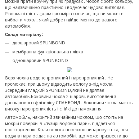
можна прати вручну при 40 градусах . Чохол сірого кольору,
що надзвичайно практично і водночас чудово виглядає.
Різноманітність форм і розмірів означає, що ви можете
вибрати чохол, який добре підійде іменно до вашого
автомобіля.
Склад матеріалу:
двошаровий SPUNBOND
мембранна функціональна плівка
одношаровий SPUNBOND
Верх чохла водонепроникний і паропроникний . Не
промокає, при цьому відводить вологу з-під чохла.
Зсередини гладкий SPUNBOND,який не дряпає
автомобіль.Боковини чохла 2-шарові, виготовлені з
двошарового флізеліну СПАНБОНД . Боковини чохла мають
високу паропроникність і стійкі до намокання.
Автомобіль, накритий звичайним чохлом, що стоїть на
мокрій поверхні в «пузирі водяної пари», піддається
пошкодженню. Коли волога поверхня випаровується, вся
водяна пара осідає на автомобілі, що може призвести до