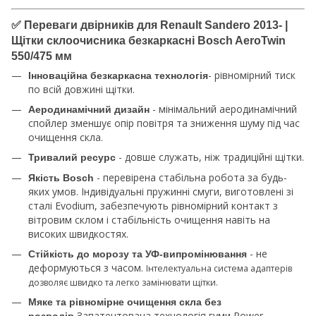
✅ Переваги двірників для Renault Sandero 2013- |
Щітки склоочисника безкаркасні Bosch AeroTwin
550/475 мм
- рівномірний тиск
Інноваційна безкаркасна технологія
по всій довжині щітки.
- мінімальний аеродинамічний
Аеродинамічний дизайн
спойлер зменшує опір повітря та зниження шуму під час
очищення скла.
- довше служать, ніж традиційні щітки.
Тривалий ресурс
- перевірена стабільна робота за будь-
Якість Bosch
яких умов. Індивідуальні пружинні смуги, виготовлені зі
сталі Evodium, забезпечують рівномірний контакт з
вітровим склом і стабільність очищення навіть на
високих швидкостях.
- не
Стійкість до морозу та УФ-випромінювання
деформуються з часом.
Інтелектуальна система адаптерів
дозволяє швидко та легко замінювати щітки.
Мяке та рівномірне очищення скла без
Запатентована технологія гуми Power