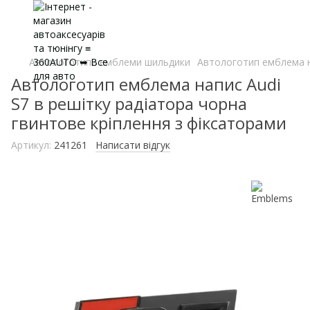
Автологотипи емблеми шильдики
Автологотип емблема на
Автологотип емблема напис Audi
S7 в решітку радіатора чорна
гвинтове кріплення з фіксаторами
Артикул:
241261
Написати відгук