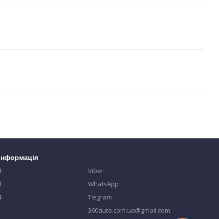
 інформація
4
Viber
4
WhatsApp
4
Tlegram
360auto.com.ua@gmail.com