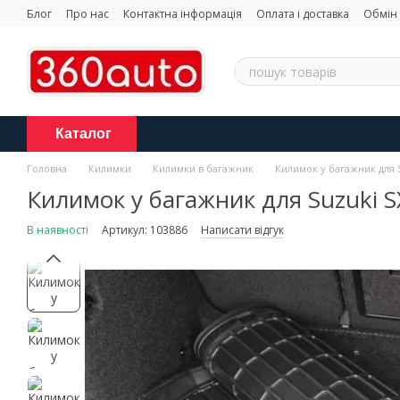
Перейти до основного контенту
Блог
Про нас
Контактна інформація
Оплата і доставка
Обмін
Каталог
Головна
Килимки
Килимки в багажник
Килимок у багажник для 
Килимок у багажник для Suzuki 
В наявності
Артикул: 103886
Написати відгук