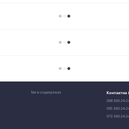
Ми в соцмережах
Контактна
068 360-24-2
095 360-24-2
073 360-24-2