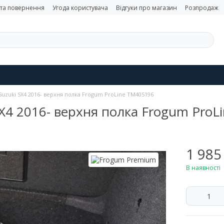
 та повернення
Угода користувача
Відгуки про магазин
Розпродаж
Suzuki SX4 2016- верхня полка Frogum ProLine TM405196
SX4 2016- верхня полка Frogum Pro
1 985
В наявності