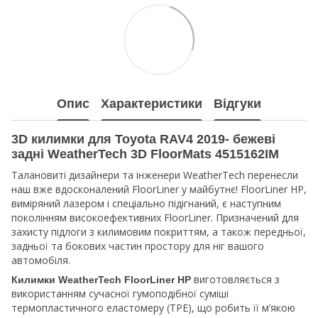
Опис
Характеристики
Відгуки
3D килимки для Toyota RAV4 2019- бежеві
задні WeatherTech 3D FloorMats 4515162IM
Талановиті дизайнери та інженери WeatherTech перенесли
наш вже вдосконалений FloorLiner у майбутнє! FloorLiner HP,
виміряний лазером і спеціально підігнаний, є наступним
поколінням високоефективних FloorLiner. Призначений для
захисту підлоги з килимовим покриттям, а також передньої,
задньої та бокових частин простору для ніг вашого
автомобіля.
виготовляється з
Килимки WeatherTech
FloorLiner HP
використанням сучасної гумоподібної суміші
термопластичного еластомеру (TPE), що робить її м’якою