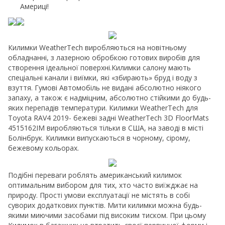
Америці!
Килимки WeatherTech виробляються на новітньому
обладнанні, з лазерною обробкою готових виробів для
створення ідеальної поверхні.Килимки салону мають
спеціальні канали і виїмки, які «збирають» бруд і воду з
взуття. Гумові Автомобіль не видані абсолютно ніякого
запаху, а також є надміцним, абсолютно стійкими до будь-
яких перепадів температури. Килимки WeatherTech для
Toyota RAV4 2019- бежеві задні WeatherTech 3D FloorMats
4515162IM виробляються тільки в США, на заводі в місті
Болінбрук. Килимки випускаються в чорному, сірому,
бежевому кольорах.
Подібні переваги роблять американський килимок
оптимальним вибором для тих, хто часто виїжджає на
природу. Прості умови експлуатації не містять в собі
суворих додаткових пунктів. Мити килимки можна будь-
якими миючими засобами під високим тиском. При цьому