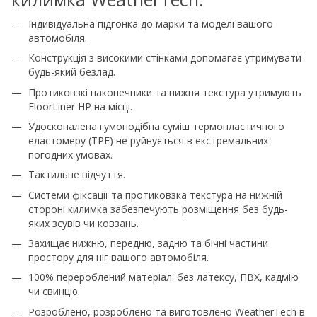
Індивідуальна підгонка до марки та моделі вашого
автомобіля.
Конструкція з високими стінками допомагає утримувати
будь-який безлад.
Протиковзкі наконечники та нижня текстура утримують
FloorLiner HP на місці.
Удосконалена гумоподібна суміш термопластичного
еластомеру (TPE) не руйнується в екстремальних
погодних умовах.
Тактильне відчуття.
Системи фіксації та протиковзка текстура на нижній
стороні килимка забезпечують розміщення без будь-
яких зсувів чи ковзань.
Захищає нижню, передню, задню та бічні частини
простору для ніг вашого автомобіля.
100% перероблений матеріал: без латексу, ПВХ, кадмію
чи свинцю.
Розроблено, розроблено та виготовлено WeatherTech в