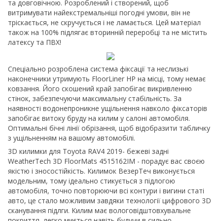
та довговічною. Розроблений і створений, щоб
витримувати найекстремальніші погодні умови, він не
тріскається, не скручується і не ламається. Цей матеріал
також на 100% підлягає вторинній переробці та не містить
латексу та ПВХ!
Спеціально розроблена система фіксації та неслизькі
наконечники утримують FloorLiner HP на місці, тому немає
ковзання. Його скошений край запобігає викривленню
стінок, забезпечуючи максимальну стабільність. За
наявності водонепроникне ущільнення навколо фіксаторів
запобігає витоку бруду на килим у салоні автомобіля.
Оптимальні бічні лінії обрізання, щоб відобразити табличку
з ущільненням на вашому автомобілі.
3D килимки для Toyota RAV4 2019- бежеві задні
WeatherTech 3D FloorMats 4515162IM - порадує вас своєю
якістю і зносостійкість. Килимок ВезерТеч виконується
модельним, тому ідеально стикується з підлогою
автомобіля, точно повторюючи всі контури і вигини статі
авто, це стало можливим завдяки технології цифрового 3D
сканування підлги. Килим має вологовідштовхувальне
покриття, легко миється навіть будучи в сильно