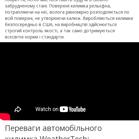
забрудненому стані. Поверхня килимка рельєфна,
потрапляючи на неї, волога рівномірно розподіляється по
всій поверхні, не утворюючи калюж. Виробляються килимки
безпосередньо в США, на виробництві здійснюється
строгий контроль якості, а так само дотримуються
всесвітні норми і стандарти.
Переваги автомобільного
килимка WeatherTech: