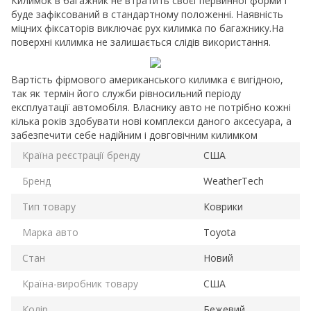
Килимок в багажник не втратить своєї первинної форми і
буде зафіксований в стандартному положенні. Наявність
міцних фіксаторів виключає рух килимка по багажнику.На
поверхні килимка не залишається слідів використання.
Вартість фірмового американського килимка є вигідною,
так як термін його служби рівносильний періоду
експлуатації автомобіля. Власнику авто не потрібно кожні
кілька років здобувати нові комплекси даного аксесуара, а
забезпечити себе надійним і довговічним килимком
Країна реєстрації бренду
США
Бренд
WeatherTech
Тип товару
Коврики
Марка авто
Toyota
Стан
Новий
Країна-виробник товару
США
Колір
Бежевий