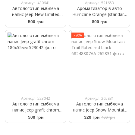
Артикул: 430641
Артикул: 521653
Автологотип емблема
Ароматизатор в авто
напис Jeep New Limited
Hurricane Orange (standart)
чорний глянець
Аромасаше на дефлектор
500 грн
800 грн
−20%
Артикул: 523042
Артикул: 265831
Автологотип емблема
Автологотип емблема
напис Jeep grafit chrom
напис Jeep Snow Mountain
180x55мм
Trail Rated red black
500 грн
320 грн
400 грн
68248807AA