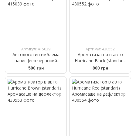
Артикул: 415039
Артикул: 430552
Автологотип емблема
Ароматизатор в авто
напис Jeep червоний
Hurricane Black (standart)
антрацит Trailhawk style
Аромасаше на дефлектор
500 грн
800 грн