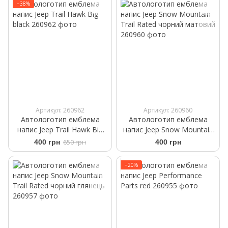
−38%
Артикул: 260962
Артикул: 260960
Автологотип емблема
Автологотип емблема
напис Jeep Trail Hawk Big
напис Jeep Snow Mountain
black
Trail Rated чорний матовий
400 грн
650 грн
400 грн
−20%