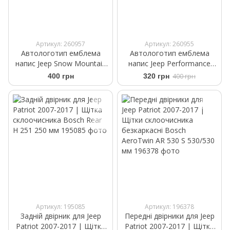
Артикул: 260957
Артикул: 260955
Автологотип емблема
Автологотип емблема
напис Jeep Snow Mountain
напис Jeep Performance
Trail Rated чорний глянець
Parts red
400 грн
320 грн
400 грн
Артикул: 195085
Артикул: 196378
Задній двірник для Jeep
Передні двірники для Jeep
Patriot 2007-2017 | Щітка
Patriot 2007-2017 | Щітки