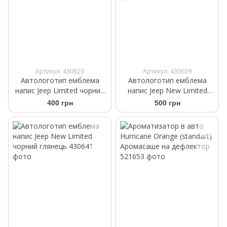
Артикул: 430620
Артикул: 430639
Автологотип емблема
Автологотип емблема
напис Jeep Limited чорний
напис Jeep New Limited
глянець
чорний глянець
400 грн
500 грн