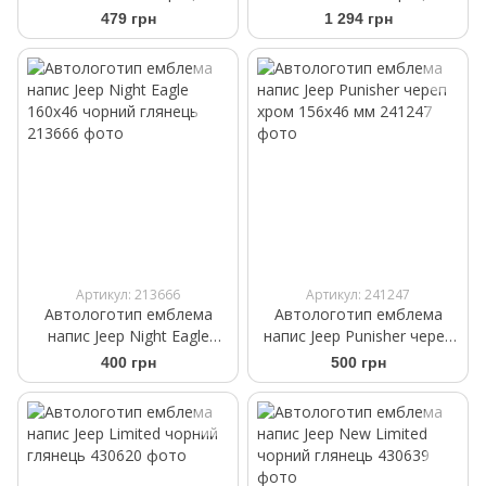
склоочисника Bosch Rear
склоочисника безкаркасні
479 грн
1 294 грн
H 251 250 мм
Bosch AeroTwin AR 530 S
530/530 мм
Артикул: 213666
Артикул: 241247
Автологотип емблема
Автологотип емблема
напис Jeep Night Eagle
напис Jeep Punisher череп
160x46 чорний глянець
хром 156x46 мм
400 грн
500 грн