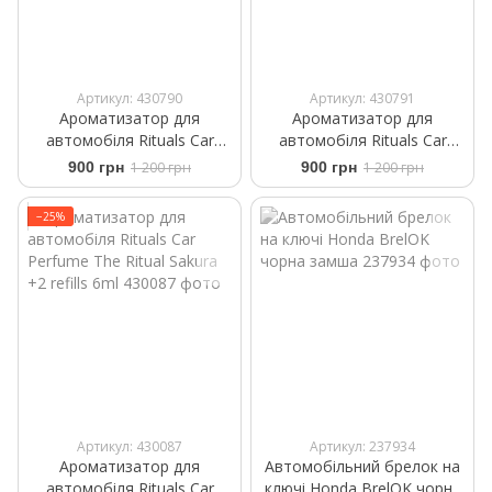
Артикул: 430790
Артикул: 430791
Ароматизатор для
Ароматизатор для
автомобіля Rituals ​Car
автомобіля Rituals ​Car
Perfume ​White Basil Private
Perfume The Rituals Wild Fig
900 грн
1 200 грн
900 грн
1 200 грн
Collection +2 Refills 6 g
+2 Refills 6 ml
−25%
Артикул: 430087
Артикул: 237934
Ароматизатор для
Автомобільний брелок на
автомобіля Rituals ​Car
ключі Honda BrelOK чорна