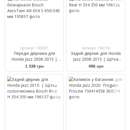
Артикул: 195837
Артикул: 196136
Передні двірники для
Задній двірник для Honda
Honda Jazz 2008-2015 |
Jazz 2008-2015 | Щітка
Щітки склоочисника
склоочисника Bosch Rear
1 338 грн
496 грн
безкаркасні Bosch
H 354 350 мм
AeroTwin AR 654 S 650/340
мм