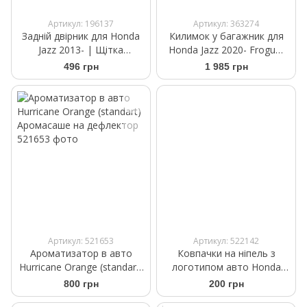
Артикул: 196137
Артикул: 363274
Задній двірник для Honda
Килимок у багажник для
Jazz 2013- | Щітка
Honda Jazz 2020- Frogum
склоочисника Bosch Rear
ProLine TM414358
496 грн
1 985 грн
H 354 350 мм
Артикул: 521653
Артикул: 522142
Ароматизатор в авто
Ковпачки на ніпель з
Hurricane Orange (standart)
логотипом авто Honda
Аромасаше на дефлектор
чорного кольору
800 грн
200 грн