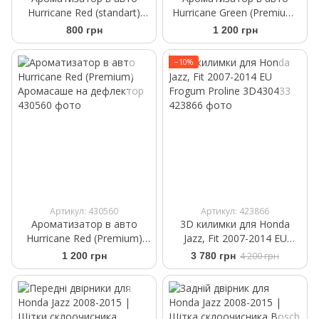
Hurricane Red (standart)
Hurricane Green (Premium)
Аромасаше на дефлектор
Аромасаше на дефлектор
800 грн
1 200 грн
−10%
Артикул: 430560
Артикул: 423866
Ароматизатор в авто
3D килимки для Honda
Hurricane Red (Premium)
Jazz, Fit 2007-2014 EU
Аромасаше на дефлектор
Frogum Proline 3D430433
1 200 грн
3 780 грн
4 200 грн