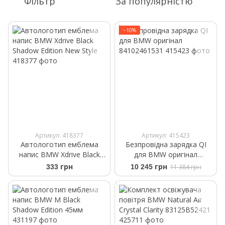
Фільтр
За популярністю
−10%
Артикул: 418377
Артикул: 415423
Автологотип емблема
Безпровідна зарядка QI
напис BMW Xdrive Black
для BMW оригінал
Shadow Edition New Style
84102461531
333 грн
10 245 грн
11 384 грн