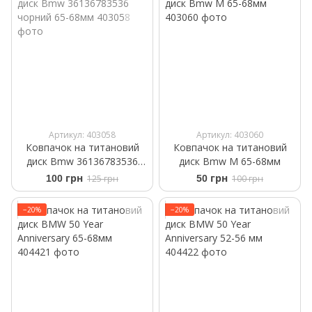
Артикул: 403058
Артикул: 403060
Ковпачок на титановий
Ковпачок на титановий
диск Bmw 36136783536
диск Bmw M 65-68мм
чорний 65-68мм
100 грн
125 грн
50 грн
100 грн
−20%
−20%