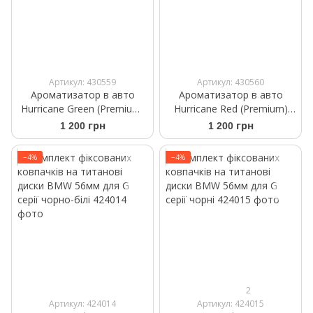
Артикул: 430559
Артикул: 430560
Ароматизатор в авто
Ароматизатор в авто
Hurricane Green (Premium)
Hurricane Red (Premium)
Аромасаше на дефлектор
Аромасаше на дефлектор
1 200 грн
1 200 грн
−4%
−4%
2
Артикул: 424014
Артикул: 424015