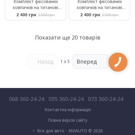
Комплект фіксованих
Комплект фіксованих
ковпачків на титанові
ковпачків на титанові
диски BMW 56мм для G
диски BMW 56мм для G
2 400 грн
2 500 грн
2 400 грн
2 500 грн
серії чорно-білі
серії чорні
Показати ще 20 товарів
Назад
Вперед
1
з 5
068 360-24-24
095 360-24-24
073 360-24-24
Контактна інформація
Повна версія сайту
✨ Все для авто - 360AUTO © 2026