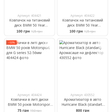
Артикул: 404421
Артикул: 404422
Ковпачок на титановий
Ковпачок на титановий
диск BMW 50 Year
диск BMW 50 Year
Anniversary 65-68мм
Anniversary 52-56 мм
100 грн
125 грн
100 грн
125 грн
−50%
Артикул: 404424
Артикул: 430552
Ковпачки в литі диски
Ароматизатор в авто
BMW 50 років Motorsport
Hurricane Black (standart)
для G series 52-56мм
Аромасаше на дефлектор
75 грн
150 грн
800 грн