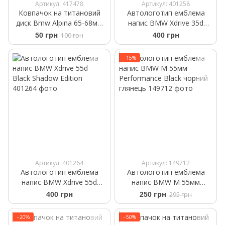
Артикул: 417478
Артикул: 401258
Ковпачок на титановий
Автологотип емблема
диск Bmw Alpina 65-68мм
напис BMW Xdrive 35d
36136783536
Black Shadow Edition
50 грн
100 грн
400 грн
−15%
Артикул: 401264
Артикул: 149712
Автологотип емблема
Автологотип емблема
напис BMW Xdrive 55d
напис BMW M 55мм
Black Shadow Edition
Performance Black чорний
400 грн
250 грн
295 грн
глянець
−20%
−50%