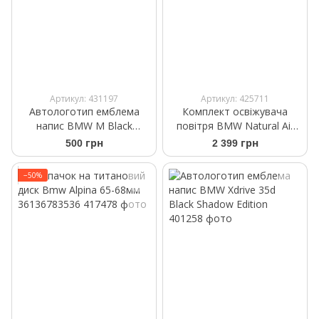
Артикул: 431197
Артикул: 425711
Автологотип емблема
Комплект освіжувача
напис BMW M Black
повітря BMW Natural Air
Shadow Edition 45мм
Crystal Clarity 83125B52421
500 грн
2 399 грн
−50%