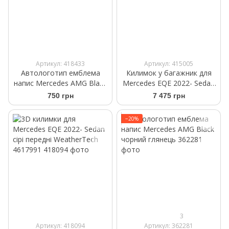
Артикул: 418433
Артикул: 415005
Автологотип емблема
Килимок у багажник для
напис Mercedes AMG Black
Mercedes EQE 2022- Sedan
Red чорний глянець
чорний WeatherTech
750 грн
7 475 грн
401685
−20%
3
Артикул: 418094
Артикул: 362281