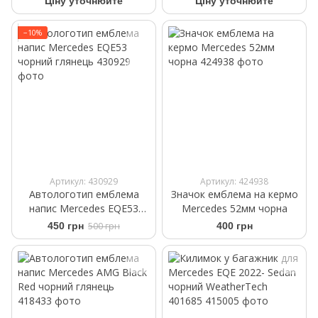
Ціну уточнюйте
Ціну уточнюйте
4717991
−10%
Артикул: 430929
Артикул: 424938
Автологотип емблема
Значок емблема на кермо
напис Mercedes EQE53
Mercedes 52мм чорна
чорний глянець
450 грн
500 грн
400 грн