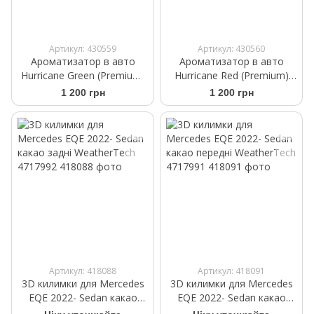
Артикул: 430559
Артикул: 430560
Ароматизатор в авто
Ароматизатор в авто
Hurricane Green (Premium)
Hurricane Red (Premium)
Аромасаше на дефлектор
Аромасаше на дефлектор
1 200 грн
1 200 грн
Артикул: 418088
Артикул: 418091
3D килимки для Mercedes
3D килимки для Mercedes
EQE 2022- Sedan какао
EQE 2022- Sedan какао
задні WeatherTech 4717992
передні WeatherTech