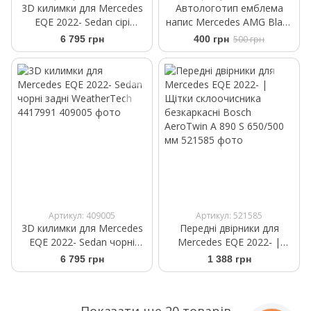
3D килимки для Mercedes
Автологотип емблема
EQE 2022- Sedan сірі
напис Mercedes AMG Black
передні WeatherTech
чорний глянець
6 795 грн
400 грн
500 грн
4617991
Артикул: 409005
Артикул: 521585
3D килимки для Mercedes
Передні двірники для
EQE 2022- Sedan чорні
Mercedes EQE 2022- |
задні WeatherTech 4417991
Щітки склоочисника
6 795 грн
1 388 грн
безкаркасні Bosch
AeroTwin A 890 S 650/500
мм
Показати ще 20 товарів