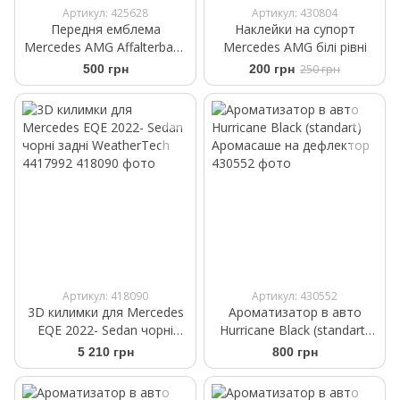
Артикул: 425628
Артикул: 430804
Передня емблема
Наклейки на супорт
Mercedes AMG Affalterbach
Mercedes AMG білі рівні
чорна на капот 57мм
500 грн
200 грн
250 грн
Артикул: 418090
Артикул: 430552
3D килимки для Mercedes
Ароматизатор в авто
EQE 2022- Sedan чорні
Hurricane Black (standart)
задні WeatherTech 4417992
Аромасаше на дефлектор
5 210 грн
800 грн