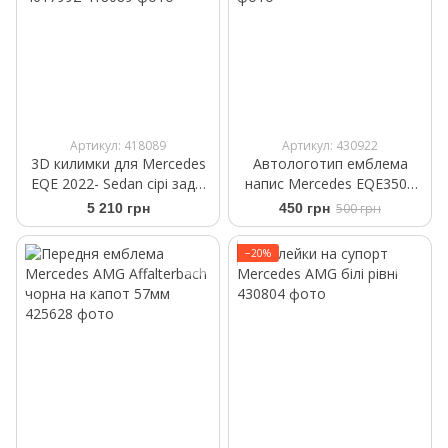
Артикул: 418089
Артикул: 430922
3D килимки для Mercedes
Автологотип емблема
EQE 2022- Sedan сірі задні
напис Mercedes EQE350+
WeatherTech 4617992
чорний глянець
5 210 грн
450 грн
500 грн
−20%