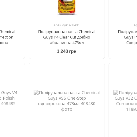
Артикул: 408491
А
Chemical
Полірувальна паста Chemical
Полірува
rrection
Guys P4 Clear Cut дрібно
Guys P
ивна
абразивна 473мл
Comp
одно
1 248 грн