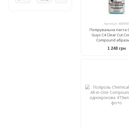
Артикул: 408490
Полірувальна паста 
Guys C4 Clear Cut Co
Compound абраз
1 248 грн