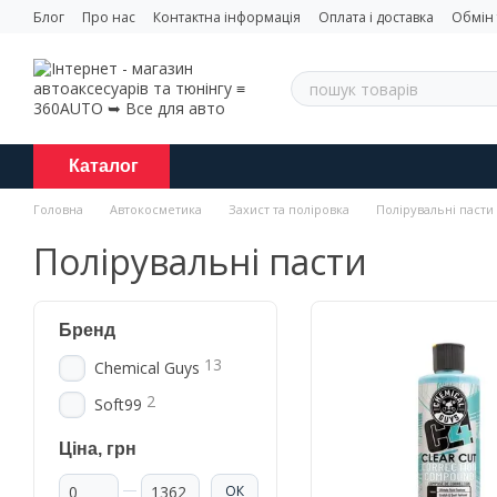
Перейти до основного контенту
Блог
Про нас
Контактна інформація
Оплата і доставка
Обмін
Каталог
Головна
Автокосметика
Захист та поліровка
Полірувальні пасти
Полірувальні пасти
Бренд
13
Chemical Guys
2
Soft99
Ціна, грн
Від Ціна, грн
До Ціна, грн
ОК