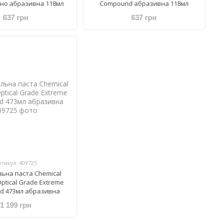
ібно абразивна 118мл
Compound абразивна 118мл
637 грн
637 грн
ртикул: 409725
льна паста Chemical
ptical Grade Extreme
d 473мл абразивна
1 199 грн