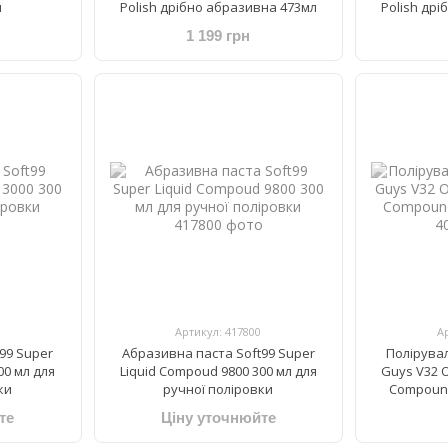
л
Polish дрібно абразивна 473мл
Polish др
1 199 грн
Артикул: 417800
А
99 Super
Абразивна паста Soft99 Super
Полірува
00 мл для
Liquid Compoud 9800 300 мл для
Guys V32 O
ки
ручної поліровки
Compoun
те
Ціну уточнюйте