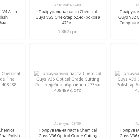
Артикул: 408480
А
V4 All-in-
Полірувальна паста Chemical
Полірува
lish
Guys VSS One-Step однокрокова
Guys V32 O
3мл
473мл
Compound
1 362 грн
Артикул: 408489
А
Chemical
Полірувальна паста Chemical
Полірува
inal Polish
Guys V36 Optical Grade Cutting
Guys V36 