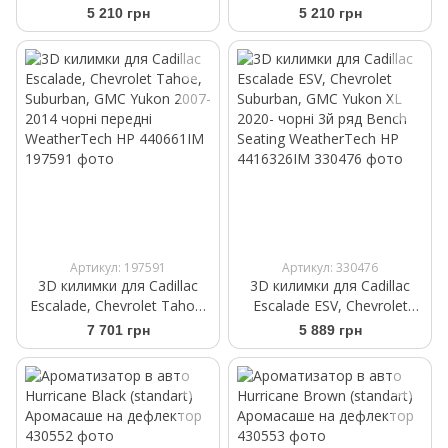
GMC Yukon 2015- чорні 3
GMC Yukon 2015- бежеві 3
5 210 грн
5 210 грн
ряд Bench seating
ряд Bucket seating
WeatherTech 446075
WeatherTech 456077
Артикул: 197591
Артикул: 330476
3D килимки для Cadillac
3D килимки для Cadillac
Escalade, Chevrolet Tahoe,
Escalade ESV, Chevrolet
Suburban, GMC Yukon 2007-
Suburban, GMC Yukon XL
7 701 грн
5 889 грн
2014 чорні передні
2020- чорні 3й ряд Bench
WeatherTech HP 440661IM
Seating WeatherTech HP
4416326IM