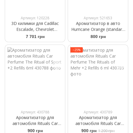
Артикул: 120228
Артикул: 521653
3D килимки для Cadillac
Ароматизатор в авто
Escalade, Chevrolet
Hurricane Orange (standart)
Silverado, Suburban, Tahoe,
Аромасаше на дефлектор
7 701 грн
800 грн
GMC Yukon 2015- какао
передні WeatherTech HP
−25%
476071IM
Артикул: 430788
Артикул: 430789
Ароматизатор для
Ароматизатор для
автомобіля Rituals Car
автомобіля Rituals ​Car
Perfume The Ritual of Sport
Perfume The Rituals of
900 грн
900 грн
1 200 грн