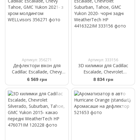
Артикул: 356271
Артикул: 333156
Дефлектори вікон для
3D килимки для Cadillac
Cadillac Escallade, Chevy
Escalade, Chevrolet
Tahoe, GMC Yukon 2021- з
Suburban, Tahoe, GMC
6 569 грн
8 834 грн
хром молдингом
Yukon 2020- чорні задні
WELLvisors
WeatherTech HP
4416322IM