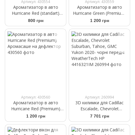
Артикул: 430554
Артикул: 430559
Ароматизатор в авто
Ароматизатор в авто
Hurricane Red (standart)
Hurricane Green (Premium)
Аромасаше на дефлектор
Аромасаше на дефлектор
800 грн
1 200 грн
Артикул: 430560
Артикул: 260994
Ароматизатор в авто
3D килимки для Cadillac
Hurricane Red (Premium)
Escalade, Chevrolet
Аромасаше на дефлектор
Suburban, Tahoe, GMC
1 200 грн
7 701 грн
Yukon 2020- чорні передні
WeatherTech HP
4416321IM