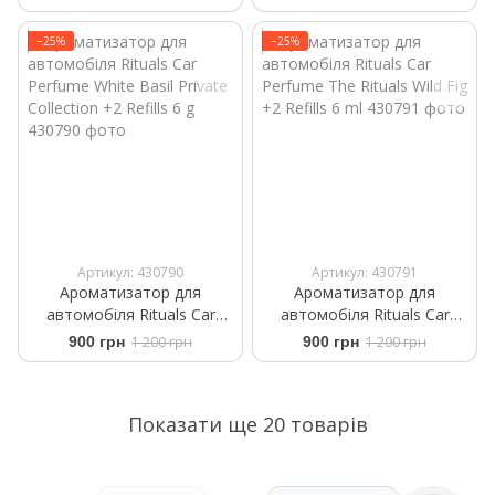
+2 Refills 6ml
Mehr +2 Refills 6 ml
−25%
−25%
Артикул: 430790
Артикул: 430791
Ароматизатор для
Ароматизатор для
автомобіля Rituals ​Car
автомобіля Rituals ​Car
Perfume ​White Basil Private
Perfume The Rituals Wild Fig
900 грн
1 200 грн
900 грн
1 200 грн
Collection +2 Refills 6 g
+2 Refills 6 ml
Показати ще 20 товарів