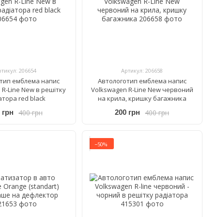
ртикул: 206654
Артикул: 206658
тип емблема напис
Автологотип емблема напис
 R-Line New в решітку
Volkswagen R-Line New червоний
атора red black
на крила, кришку багажника
400 грн
400 грн
 грн
200 грн
−50%