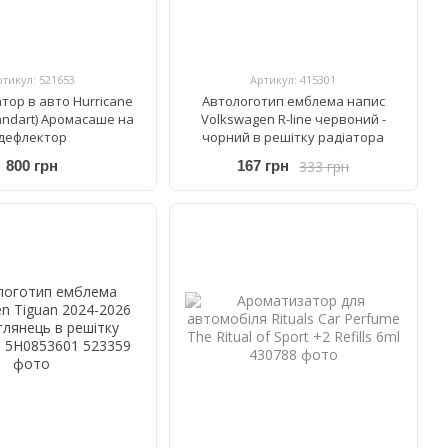
ртикул: 521653
Артикул: 415301
тор в авто Hurricane
Автологотип емблема напис
andart) Аромасаше на
Volkswagen R-line червоний -
дефлектор
чорний в решітку радіатора
333 грн
800 грн
167 грн