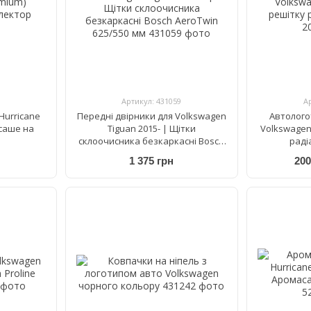
Артикул: 431059
А
Hurricane
Передні двірники для Volkswagen
Автолого
саше на
Tiguan 2015- | Щітки
Volkswagen
склоочисника безкаркасні Bosch
раді
AeroTwin 625/550 мм
1 375 грн
200