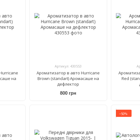
Артикул: 430553
А
Hurricane
Ароматизатор в авто Hurricane
Ароматиза
асаше на
Brown (standart) Аромасаше на
Red (sta
дефлектор
800 грн
−50%