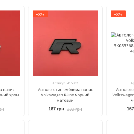
−50%
−50%
Артикул: 415302
А
а напис
Автологотип емблема напис
Автолого
воний хром
Volkswagen R-line чорний
Volkswagen
матовий
ч
рн
333 грн
167 грн
167