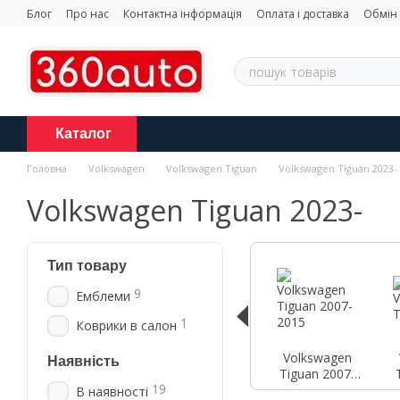
Перейти до основного контенту
Блог
Про нас
Контактна інформація
Оплата і доставка
Обмін
Каталог
Головна
Volkswagen
Volkswagen Tiguan
Volkswagen Tiguan 2023-
Volkswagen Tiguan 2023-
Тип товару
9
Емблеми
1
Коврики в салон
Volkswagen
Наявність
Tiguan 2007-
19
2015
В наявності