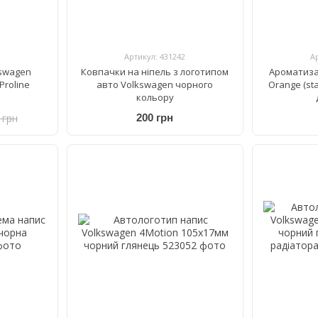
Артикул: 431242
А
kswagen
Ковпачки на ніпель з логотипом
Ароматиза
Proline
авто Volkswagen чорного
Orange (st
кольору
 грн
200 грн