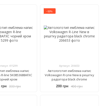
−50%
ртикул: 415299
Артикул: 206653
тип емблема напис
Автологотип емблема напис
 R-line 5K0853688AFXC
Volkswagen R-Line New в решітку
орний хром
радіатора black chrome
333 грн
400 грн
 грн
200 грн