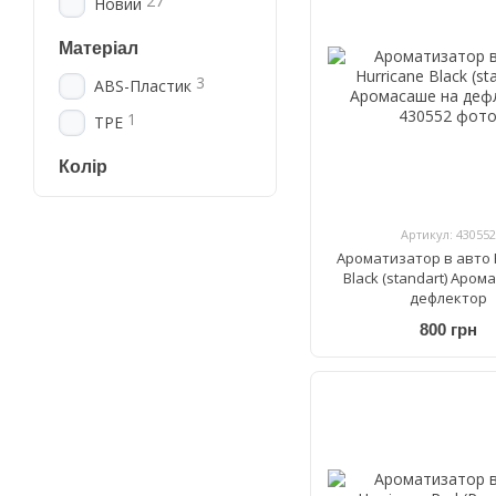
27
Новий
Матеріал
3
ABS-Пластик
1
TPE
Колір
Артикул: 430552
Ароматизатор в авто 
Black (standart) Аром
дефлектор
800 грн