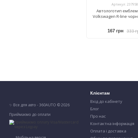
Артикул: 237958
Автологотип емблем
Volkswagen R-line чор
333 г
167 грн
Клієнтам
Вхід до кабінету
✨ Все для авто - 360AUTO © 2026
Блог
Приймаємо до оплати
Про нас
Контактна інформація
Оплата і доставка
Мобільна версія