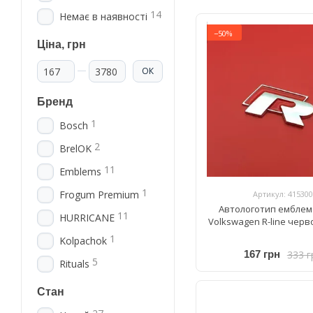
14
Немає в наявності
−50%
Ціна, грн
Від Ціна, грн
До Ціна, грн
ОК
Бренд
1
Bosch
2
BrelOK
11
Emblems
1
Frogum Premium
Артикул: 415300
Автологотип емблем
11
HURRICANE
Volkswagen R-line чер
1
Kolpachok
333 г
167 грн
5
Rituals
Стан