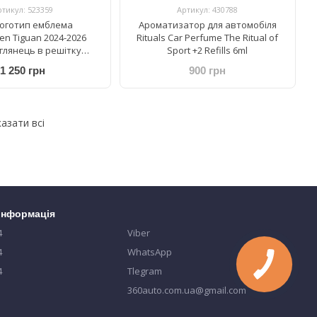
ртикул: 523359
Артикул: 430788
оготип емблема
Ароматизатор для автомобіля
en Tiguan 2024-2026
Rituals Car Perfume The Ritual of
глянець в решітку
Sport +2 Refills 6ml
атора 5H0853601
1 250 грн
900 грн
азати всі
 інформація
4
Viber
4
WhatsApp
4
Tlegram
360auto.com.ua@gmail.com