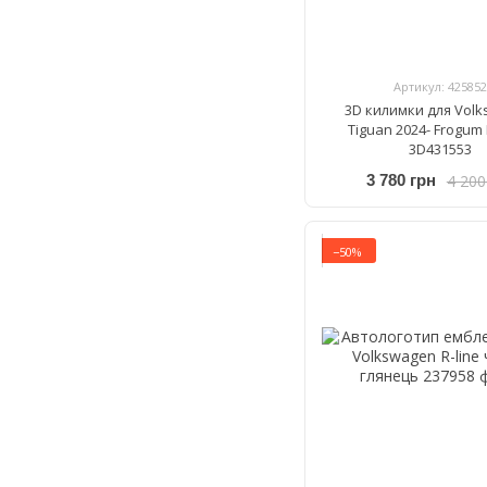
Артикул: 425852
3D килимки для Vol
Tiguan 2024- Frogum 
3D431553
4 200
3 780 грн
−50%