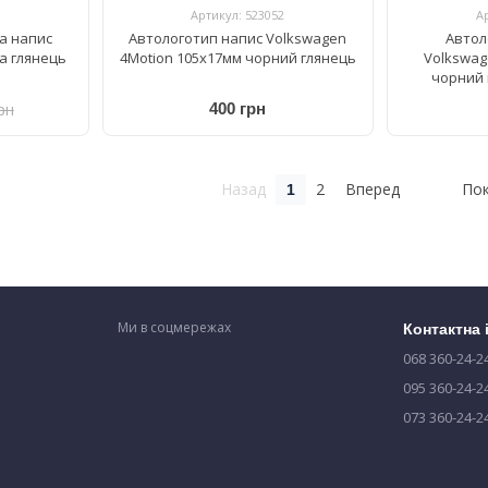
Артикул: 523052
А
а напис
Автологотип напис Volkswagen
Автол
на глянець
4Motion 105x17мм чорний глянець
Volkswag
чорний 
раді
рн
400 грн
Назад
2
Вперед
Пок
1
Ми в соцмережах
Контактна
068 360-24-2
095 360-24-2
073 360-24-2