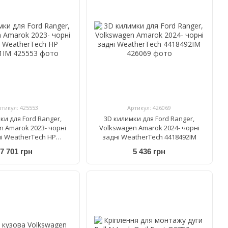
ртикул: 425553
Артикул: 426069
ки для Ford Ranger,
3D килимки для Ford Ranger,
n Amarok 2023- чорні
Volkswagen Amarok 2024- чорні
і WeatherTech HP
задні WeatherTech 4418492IM
4418491IM
7 701 грн
5 436 грн