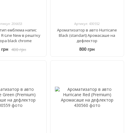
ртикул: 206653
Артикул: 430552
тип емблема напис
Ароматизатор в авто Hurricane
 R-Line New в решітку
Black (standart) Аромасаше на
ора black chrome
дефлектор
400 грн
 грн
800 грн