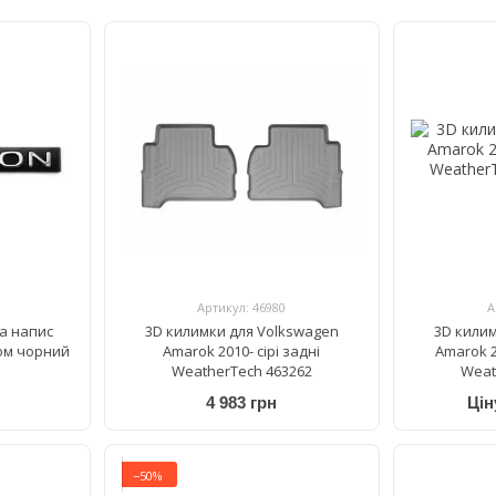
Артикул: 46980
А
а напис
3D килимки для Volkswagen
3D кили
ом чорний
Amarok 2010- сірі задні
Amarok 2
WeatherTech 463262
Weat
4 983 грн
Цін
−50%