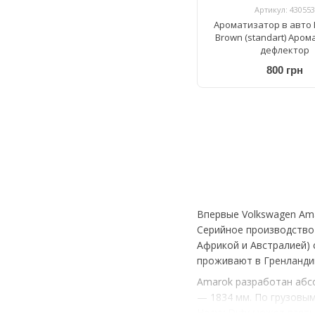
Артикул: 430553
Ароматизатор в авто 
Brown (standart) Аро
дефлектор
800 грн
Впервые Volkswagen Ama
Серийное производство 
Африкой и Австралией) 
проживают в Гренландии
Amarok разработан абсо
— 1834 мм. По грузовым
Heavy Duty может взять