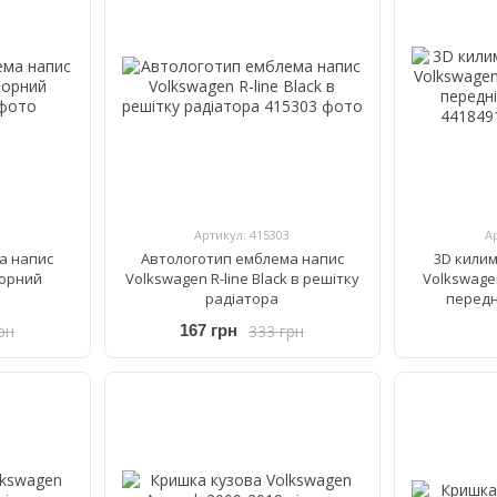
Артикул: 415303
А
а напис
Автологотип емблема напис
3D килим
чорний
Volkswagen R-line Black в решітку
Volkswage
радіатора
передн
рн
333 грн
167 грн