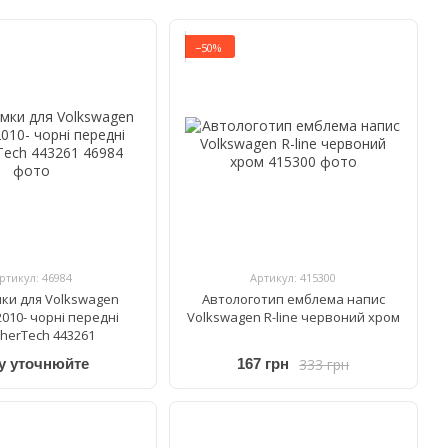
−50%
ртикул: 46984
Артикул: 415300
мки для Volkswagen
Автологотип емблема напис
010- чорні передні
Volkswagen R-line червоний хром
herTech 443261
333 грн
у уточнюйте
167 грн