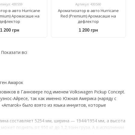
ртикул: 430559
Артикул: 430560
тор в авто Hurricane
Ароматизатор в авто Hurricane
emium) Аромасаше на
Red (Premium) Аромасаше на
дефлектор
дефлектор
1 200 грн
1 200 грн
Показати всі
аген Амарок
овиков в Ганновере под именем Volkswagen Pickup Concept.
Буэнос-Айресе, так как именно Южная Америка (наряду с
 «Amarok» было взято из языка иннуитов, которые
ина составляет 5254 мм, ширина — 1944/1954 мм, а высота
может поднять от 950 кг до 1,2 тонн груза. А в исполнении
ьно покупателям предложили 5-местную модификацию с