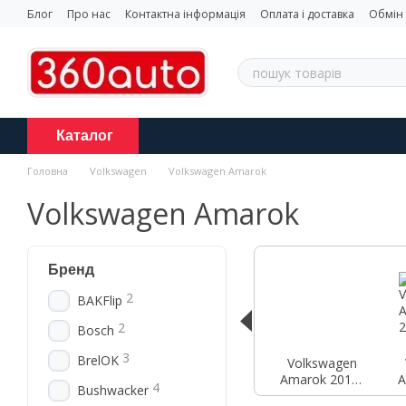
Перейти до основного контенту
Блог
Про нас
Контактна інформація
Оплата і доставка
Обмін
Каталог
Головна
Volkswagen
Volkswagen Amarok
Volkswagen Amarok
Бренд
2
BAKFlip
2
Bosch
3
BrelOK
Volkswagen
Amarok 2010-
A
4
Bushwacker
2022