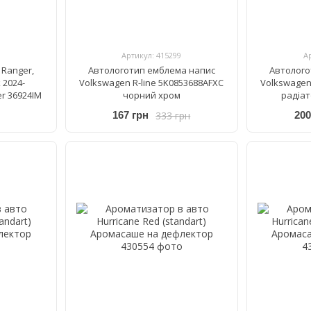
Артикул: 415299
А
 Ranger,
Автологотип емблема напис
Автолого
 2024-
Volkswagen R-line 5K0853688AFXC
Volkswagen
er 36924IM
чорний хром
радіат
333 грн
167 грн
200