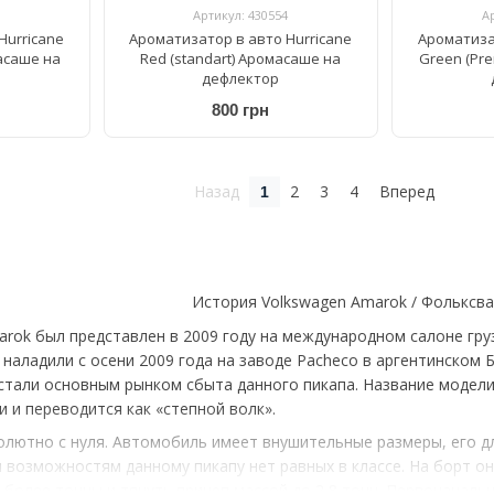
Артикул: 430554
А
Hurricane
Ароматизатор в авто Hurricane
Ароматиза
масаше на
Red (standart) Аромасаше на
Green (Pr
дефлектор
800 грн
Назад
2
3
4
Вперед
1
История Volkswagen Amarok / Фольксв
rok был представлен в 2009 году на международном салоне груз
наладили с осени 2009 года на заводе Pacheco в аргентинском 
стали основным рынком сбыта данного пикапа. Название модели
 и переводится как «степной волк».
лютно с нуля. Автомобиль имеет внушительные размеры, его дл
 возможностям данному пикапу нет равных в классе. На борт он 
 более тонны и тянуть прицеп массой до 2,8 тонн. Первоначал