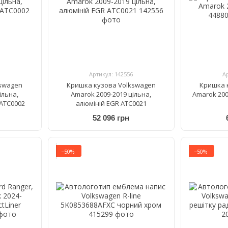
Артикул: 142556
А
kswagen
Кришка кузова Volkswagen
Кришка 
ільна,
Amarok 2009-2019 цільна,
Amarok 200
 ATC0002
алюміній EGR ATC0021
52 096 грн
−50%
−50%