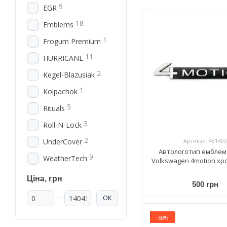
9
EGR
18
Emblems
1
Frogum Premium
11
HURRICANE
2
Kegel-Blazusiak
1
Kolpachok
5
Rituals
3
Roll-N-Lock
2
Артикул: 431403
UnderCover
Автологотип емблем
9
WeatherTech
Volkswagen 4motion хр
Ціна, грн
500 грн
Від Ціна, грн
До Ціна, грн
ОК
−50%