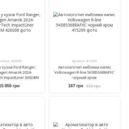
ртикул: 426008
Артикул: 415299
 кузов Ford Ranger,
Автологотип емблема напис
agen Amarok 2024-
Volkswagen R-line 5K0853688AFXC
h ImpactLiner 36924IM
чорний хром
333 грн
15 855 грн
167 грн