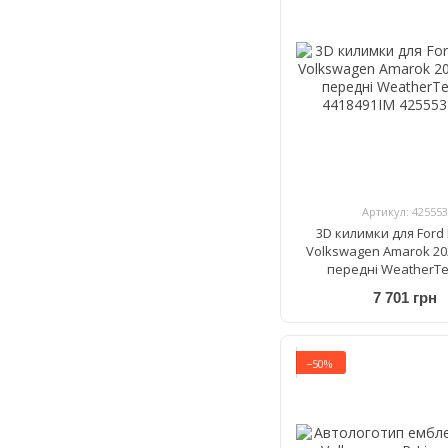
Артикул: 425553
3D килимки для Ford 
Volkswagen Amarok 20
передні WeatherTe
4418491IM
7 701 грн
−50%