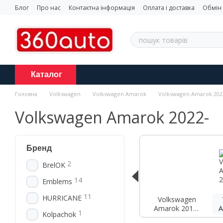
Перейти до основного контенту
Блог
Про нас
Контактна інформація
Оплата і доставка
Обмін
Каталог
Головна
Volkswagen
Volkswagen Amarok
Volkswagen Amarok 202
Volkswagen Amarok 2022-
Бренд
2
BrelOK
14
Emblems
11
HURRICANE
Volkswagen
Amarok 2010-
A
1
Kolpachok
2022