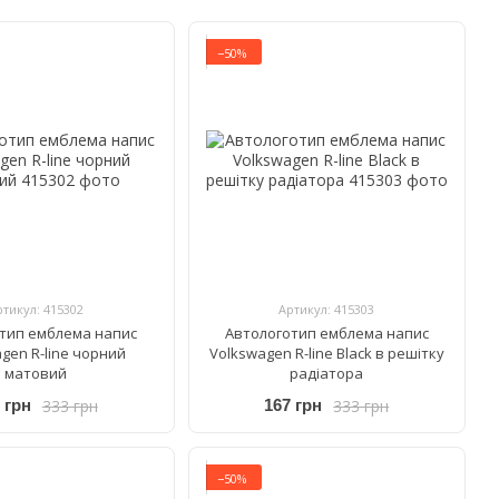
−50%
ртикул: 415302
Артикул: 415303
тип емблема напис
Автологотип емблема напис
gen R-line чорний
Volkswagen R-line Black в решітку
матовий
радіатора
333 грн
333 грн
 грн
167 грн
−50%