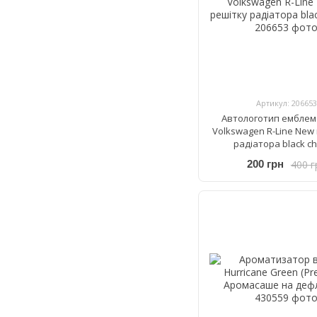
Артикул: 206653
Автологотип емблем
Volkswagen R-Line New
радіатора black c
400 г
200 грн