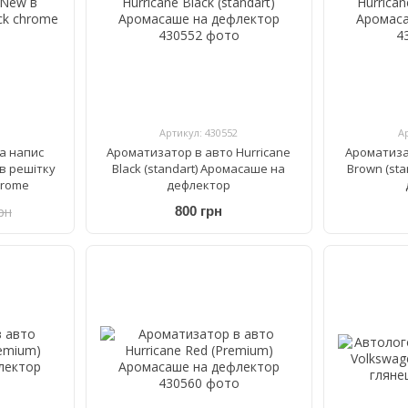
Артикул: 430552
А
а напис
Ароматизатор в авто Hurricane
Ароматиза
 в решітку
Black (standart) Аромасаше на
Brown (st
hrome
дефлектор
рн
800 грн