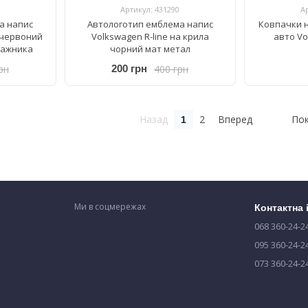
Артикул: 431290
А
а напис
Автологотип емблема напис
Ковпачки н
 червоний
Volkswagen R-line на крила
авто Vo
гажника
чорний мат метал
рн
400 грн
200 грн
Назад
2
Вперед
Пок
1
Ми в соцмережах
Контактна
068 360-24-2
095 360-24-2
073 360-24-2