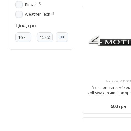
5
Rituals
3
WeatherTech
Ціна, грн
Від Ціна, грн
До Ціна, грн
ОК
Артикул: 431403
Автологотип емблем
Volkswagen 4motion хр
500 грн