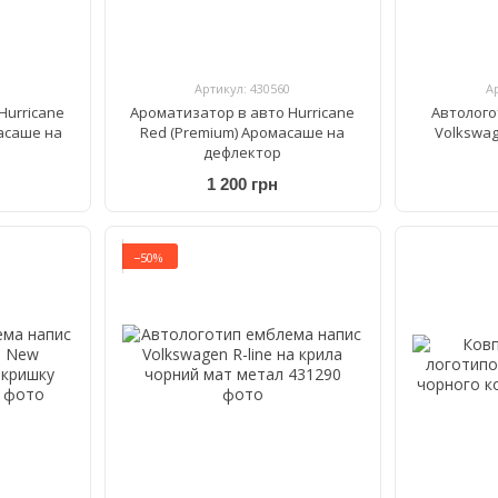
Артикул: 430560
А
Hurricane
Ароматизатор в авто Hurricane
Автолого
асаше на
Red (Premium) Аромасаше на
Volkswag
дефлектор
1 200 грн
−50%