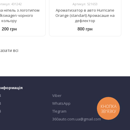
ртикул: 431242
Артикул: 521653
а ніпель з логотипом
Ароматизатор в авто Hurricane
lkswagen чорного
Orange (standart) Аромасаше на
кольору
дефлектор
200 грн
800 грн
азати всі
 інформація
4
Viber
4
WhatsApp
КНОПКА
ЗВ'ЯЗКУ
4
Tlegram
360auto.com.ua@gmail.com