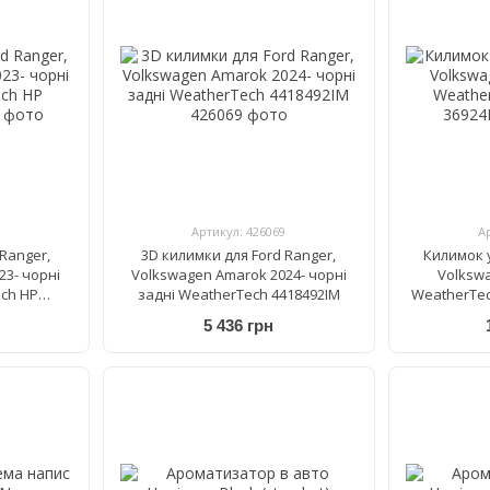
Артикул: 426069
А
Ranger,
3D килимки для Ford Ranger,
Килимок у
23- чорні
Volkswagen Amarok 2024- чорні
Volksw
ch HP
задні WeatherTech 4418492IM
WeatherTec
5 436 грн