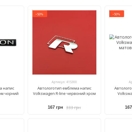
−50%
−50%
Артикул: 415300
А
а напис
Автологотип емблема напис
Автолого
ом чорний
Volkswagen R-line червоний хром
Volkswa
333 грн
167 грн
167