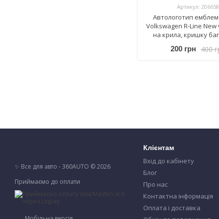
Артикул: 206658
Автологотип емблем
Volkswagen R-Line New
на крила, кришку ба
400 г
200 грн
Клієнтам
Вхід до кабінету
✨ Все для авто - 360AUTO © 2026
Блог
Приймаємо до оплати
Про нас
Контактна інформація
Оплата і доставка
Мобільна версія