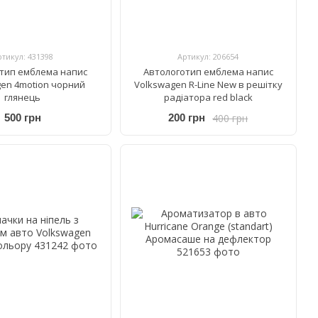
ртикул: 431398
Артикул: 206654
тип емблема напис
Автологотип емблема напис
en 4motion чорний
Volkswagen R-Line New в решітку
глянець
радіатора red black
400 грн
500 грн
200 грн