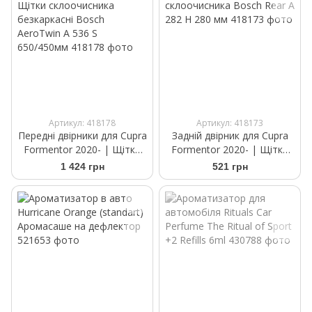
Артикул: 418178
Артикул: 418173
Передні двірники для Cupra
Задній двірник для Cupra
Formentor 2020- | Щітки
Formentor 2020- | Щітка
склоочисника безкаркасні
склоочисника Bosch Rear A
1 424 грн
521 грн
Bosch AeroTwin A 536 S
282 H 280 мм
650/450мм