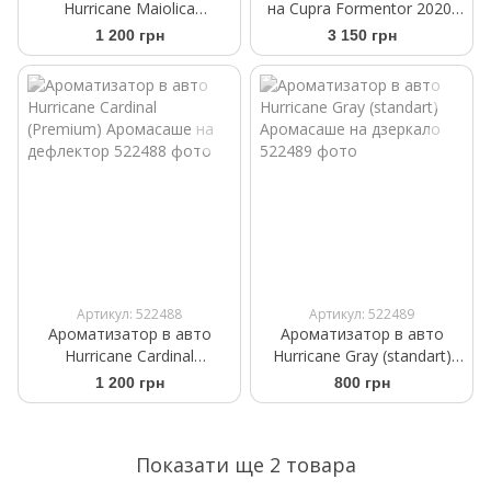
Hurricane Maiolica
на Cupra Formentor 2020-
(Premium) Аромасаше на
Kegel-Blazusiak Mobile
1 200 грн
3 150 грн
дефлектор
Garage SUV L 5-4122-248-
3020
Артикул: 522488
Артикул: 522489
Ароматизатор в авто
Ароматизатор в авто
Hurricane Cardinal
Hurricane Gray (standart)
(Premium) Аромасаше на
Аромасаше на дзеркало
1 200 грн
800 грн
дефлектор
Показати ще 2 товара