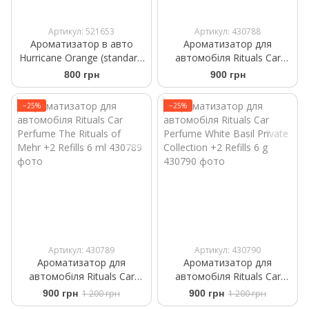
Артикул: 521653
Артикул: 430788
Ароматизатор в авто
Ароматизатор для
Hurricane Orange (standart)
автомобіля Rituals Car
Аромасаше на дефлектор
Perfume The Ritual of Sport
800 грн
900 грн
+2 Refills 6ml
−25%
−25%
Артикул: 430789
Артикул: 430790
Ароматизатор для
Ароматизатор для
автомобіля Rituals ​Car
автомобіля Rituals ​Car
Perfume The Rituals of
Perfume ​White Basil Private
900 грн
1 200 грн
900 грн
1 200 грн
Mehr +2 Refills 6 ml
Collection +2 Refills 6 g