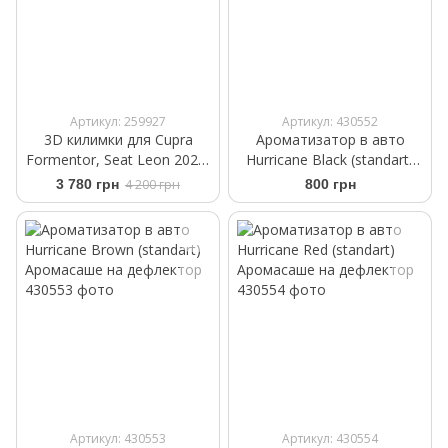
Артикул: 259927
Артикул: 430552
3D килимки для Cupra
Ароматизатор в авто
Formentor, Seat Leon 2020-
Hurricane Black (standart)
Frogum Proline 3D409972
Аромасаше на дефлектор
3 780 грн
4 200 грн
800 грн
Артикул: 430553
Артикул: 430554