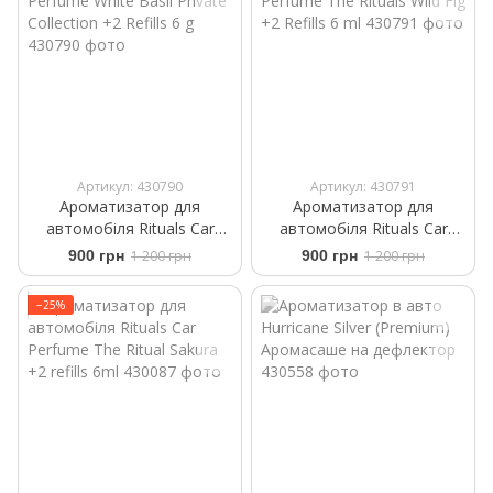
Артикул: 430790
Артикул: 430791
Ароматизатор для
Ароматизатор для
автомобіля Rituals ​Car
автомобіля Rituals ​Car
Perfume ​White Basil Private
Perfume The Rituals Wild Fig
900 грн
1 200 грн
900 грн
1 200 грн
Collection +2 Refills 6 g
+2 Refills 6 ml
−25%