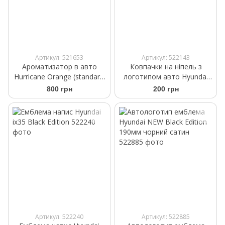
Артикул: 521653
Артикул: 522143
Ароматизатор в авто
Ковпачки на ніпель з
Hurricane Orange (standart)
логотипом авто Hyundai
Аромасаше на дефлектор
чорного кольору
800 грн
200 грн
Артикул: 522240
Артикул: 522885