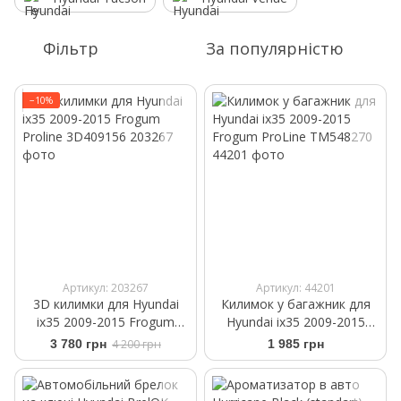
Фільтр
За популярністю
−10%
Артикул: 203267
Артикул: 44201
3D килимки для Hyundai
Килимок у багажник для
ix35 2009-2015 Frogum
Hyundai ix35 2009-2015
Proline 3D409156
Frogum ProLine TM548270
3 780 грн
4 200 грн
1 985 грн