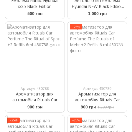
Емблема напис Hyundai
Автологотип емблема
ix35 Black Edition
Hyundai NEW Black Edition
190мм чорний сатин
500 грн
1 000 грн
−25%
Артикул: 430788
Артикул: 430789
Ароматизатор для
Ароматизатор для
автомобіля Rituals Car
автомобіля Rituals ​Car
Perfume The Ritual of Sport
Perfume The Rituals of
900 грн
900 грн
1 200 грн
+2 Refills 6ml
Mehr +2 Refills 6 ml
−25%
−25%