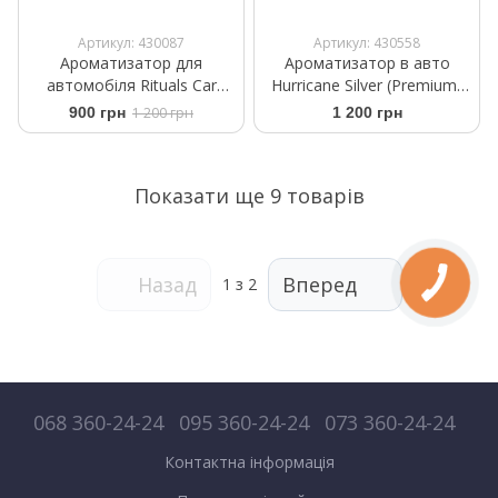
Артикул: 430087
Артикул: 430558
Ароматизатор для
Ароматизатор в авто
автомобіля Rituals ​Car
Hurricane Silver (Premium)
Perfume The Ritual Sakura
Аромасаше на дефлектор
900 грн
1 200 грн
1 200 грн
+2 refills 6ml
Показати ще 9 товарів
Назад
Вперед
1
з 2
068 360-24-24
095 360-24-24
073 360-24-24
Контактна інформація