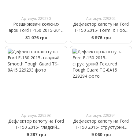
Артикул: 229270
Артикул: 229292
Розширювачі колісних
Дефлектор капоту на Ford
арок Ford F-150 2015-2017
F-150 2015- FormFit Hood
OE Style Bushwacker
Protector HD 8A15
31 076 грн
6 976 грн
BWR20937-02
Артикул: 229293
Артикул: 229294
Дефлектор капоту на Ford
Дефлектор капоту на Ford
F-150 2015- гладкий
F-150 2015- структурний
Smooth Tough Guard TS-
Textured Tough Guard TG-
9 287 грн
9 060 грн