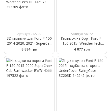
Артикул: 212709
Артикул: 98382
3D килимки для Ford F-150
Килимок на борт Ford F-
2014-2020, 2021- SuperCab
150 2015- WeatherTech
чорні задні Bucket Seating
3TG08
8 834 грн
4 077 грн
WeatherTech HP 446973