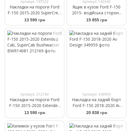
Артикул: 197522
Артикул: 142645
Накладки на пороги Ford
Ящик в кузов Ford F-150
F-150 2015-2020 SuperCrew
2015- водійська сторона
Cab Bushwacker BWR14066
UnderCover SwingCase
13 590 грн
15 855 грн
SC203D
Артикул: 212169
Артикул: 349959
Накладки на пороги Ford
Накладка на задній борт
F-150 2015-2020 Extended
Ford F-150 2018-2020 Air
Cab, SuperCab Bushwacker
Design
13 590 грн
20 838 грн
BWR14081