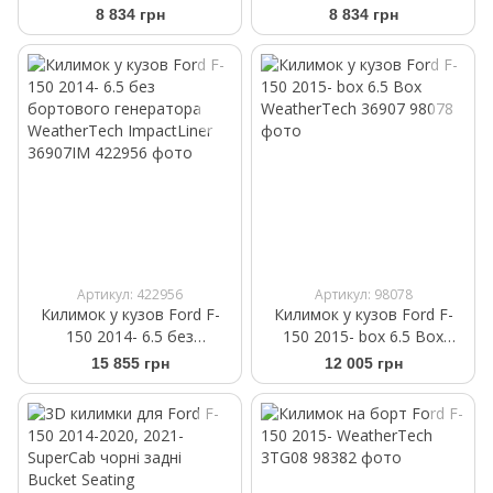
SuperCrew чорні задні
SuperCrew чорні задні
8 834 грн
8 834 грн
Bucket Seating
Bench Seating WeatherTech
WeatherTech HP 446972IM
HP 446974IM
Артикул: 422956
Артикул: 98078
Килимок у кузов Ford F-
Килимок у кузов Ford F-
150 2014- 6.5 без
150 2015- box 6.5 Box
бортового генератора
WeatherTech 36907
15 855 грн
12 005 грн
WeatherTech ImpactLiner
36907IM