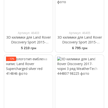
Артикул: 46403
Артикул: 46405
3D килимки для Land Rover
3D килимки для Land Rover
Discovery Sport 2015-
Discovery Sport 2015-
бежеві задні WeatherTech
бежеві передні
5 210 грн
6 795 грн
457962
WeatherTech 457961
−10%