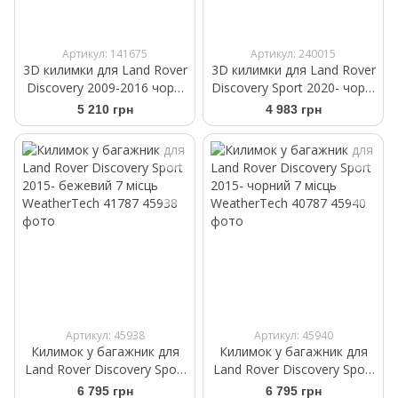
Артикул: 141675
Артикул: 240015
3D килимки для Land Rover
3D килимки для Land Rover
Discovery 2009-2016 чорні
Discovery Sport 2020- чорні
3 ряд WeatherTech 443624
3 ряд WeatherTech
5 210 грн
4 983 грн
4415893
Артикул: 45938
Артикул: 45940
Килимок у багажник для
Килимок у багажник для
Land Rover Discovery Sport
Land Rover Discovery Sport
2015- бежевий 7 місць
2015- чорний 7 місць
6 795 грн
6 795 грн