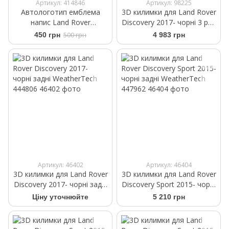
Артикул: 414846
Артикул: 98225
Автологотип емблема
3D килимки для Land Rover
напис Land Rover
Discovery 2017- чорні 3 ряд
Supercharged silver red
WeatherTech 444807
450 грн
500 грн
4 983 грн
Артикул: 46402
Артикул: 46404
3D килимки для Land Rover
3D килимки для Land Rover
Discovery 2017- чорні задні
Discovery Sport 2015- чорні
WeatherTech 444806
задні WeatherTech 447962
Ціну уточнюйте
5 210 грн