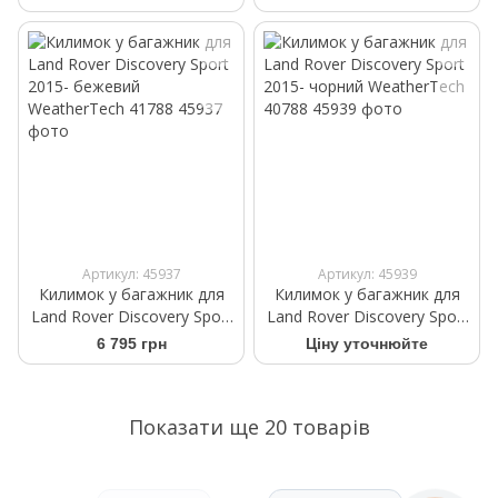
WeatherTech 41787
WeatherTech 40787
Артикул: 45937
Артикул: 45939
Килимок у багажник для
Килимок у багажник для
Land Rover Discovery Sport
Land Rover Discovery Sport
2015- бежевий
2015- чорний WeatherTech
6 795 грн
Ціну уточнюйте
WeatherTech 41788
40788
Показати ще 20 товарів