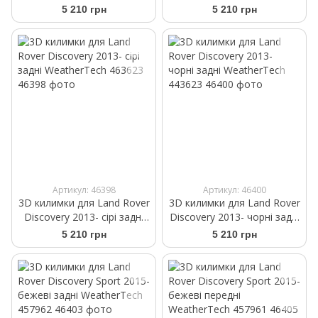
задні WeatherTech 460462
задні WeatherTech 440462
5 210 грн
5 210 грн
Артикул: 46398
Артикул: 46400
3D килимки для Land Rover
3D килимки для Land Rover
Discovery 2013- сірі задні
Discovery 2013- чорні задні
WeatherTech 463623
WeatherTech 443623
5 210 грн
5 210 грн