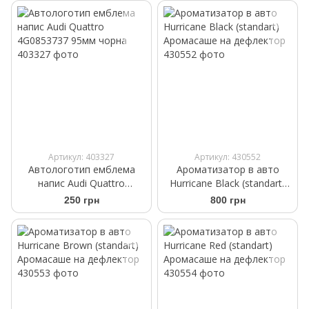
Артикул: 403327
Артикул: 430552
Автологотип емблема
Ароматизатор в авто
напис Audi Quattro
Hurricane Black (standart)
4G0853737 95мм чорна
Аромасаше на дефлектор
250 грн
800 грн