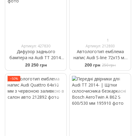
1
Артикул: 427830
Артикул: 212893
Дифузор заднього
Автологотип емблема
бампера на Audi TT 2014-
напис Audi S-line 72x15 мм
2018 стиль TTRS
black глянець
20 250 грн
200 грн
250 грн
−50%