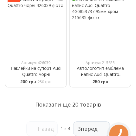
Артикул: 426039
Артикул: 215635
Наклейки на супорт Audi
Автологотип емблема
Quattro чорні
напис Audi Quattro
4G0853737 95мм хром
200 грн
250 грн
250 грн
Показати ще 20 товарів
Назад
Вперед
1
з 4