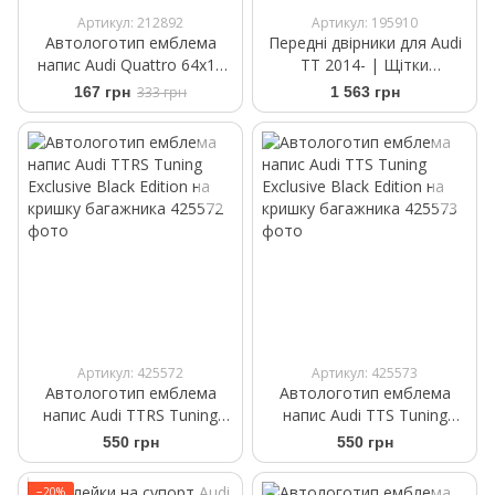
Артикул: 212892
Артикул: 195910
Автологотип емблема
Передні двірники для Audi
напис Audi Quattro 64x10
TT 2014- | Щітки
мм з червоною заливкою в
склоочисника безкаркасні
167 грн
333 грн
1 563 грн
салон авто
Bosch AeroTwin A 862 S
600/530 мм
Артикул: 425572
Артикул: 425573
Автологотип емблема
Автологотип емблема
напис Audi TTRS Tuning
напис Audi TTS Tuning
Exclusive Black Edition на
Exclusive Black Edition на
550 грн
550 грн
кришку багажника
кришку багажника
−20%