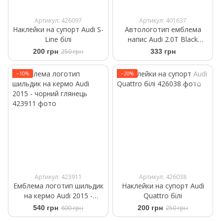
Артикул: 426097
Артикул: 401637
Наклейки на супорт Audi S-
Автологотип емблема
Line білі
напис Audi 2.0T Black
чорний глянець
200 грн
250 грн
333 грн
−10%
−20%
Артикул: 423911
Артикул: 426038
Емблема логотип шильдик
Наклейки на супорт Audi
на кермо Audi 2015 -
Quattro білі
чорний глянець
540 грн
600 грн
200 грн
250 грн