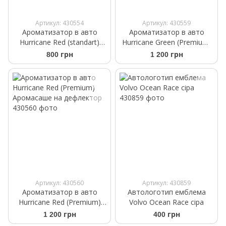
Артикул: 430554
Артикул: 430559
Ароматизатор в авто
Ароматизатор в авто
Hurricane Red (standart)
Hurricane Green (Premium)
Аромасаше на дефлектор
Аромасаше на дефлектор
800 грн
1 200 грн
Артикул: 430560
Артикул: 430859
Ароматизатор в авто
Автологотип емблема
Hurricane Red (Premium)
Volvo Ocean Race сіра
Аромасаше на дефлектор
1 200 грн
400 грн