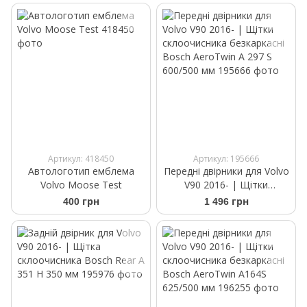
Артикул: 418450
Артикул: 195666
Автологотип емблема
Передні двірники для Volvo
Volvo Moose Test
V90 2016- | Щітки
склоочисника безкаркасні
400 грн
1 496 грн
Bosch AeroTwin A 297 S
600/500 мм