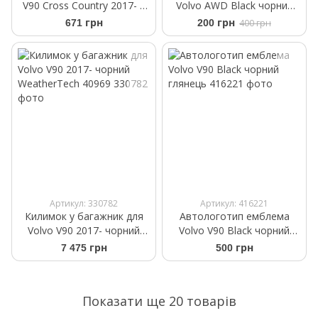
V90 Cross Country 2017- |
Volvo AWD Black чорний
Щітка склоочисника Bosch
матовий
671 грн
200 грн
400 грн
Rear A 351 H 350 мм
Артикул: 330782
Артикул: 416221
Килимок у багажник для
Автологотип емблема
Volvo V90 2017- чорний
Volvo V90 Black чорний
WeatherTech 40969
глянець
7 475 грн
500 грн
Показати ще 20 товарів