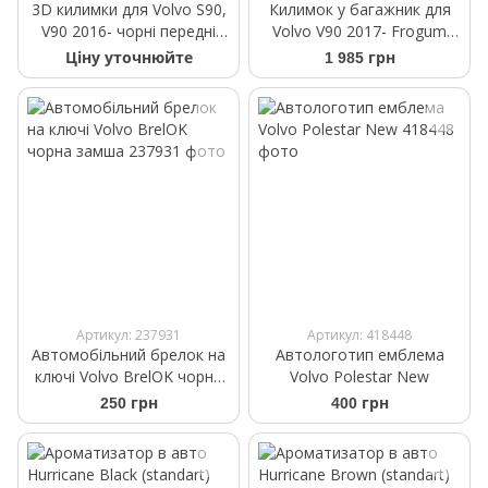
3D килимки для Volvo S90,
Килимок у багажник для
V90 2016- чорні передні
Volvo V90 2017- Frogum
WeatherTech 4410181
ProLine TM406483
Ціну уточнюйте
1 985 грн
Артикул: 237931
Артикул: 418448
Автомобільний брелок на
Автологотип емблема
ключі Volvo BrelOK чорна
Volvo Polestar New
замша
250 грн
400 грн