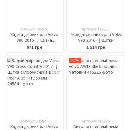
Артикул: 195976
Артикул: 196255
Задній двірник для Volvo
Передні двірники для Volvo
V90 2016- | Щітка
V90 2016- | Щітки
склоочисника Bosch Rear A
склоочисника безкаркасні
671 грн
1 514 грн
351 H 350 мм
Bosch AeroTwin A164S
625/500 мм
−50%
Артикул: 245841
Артикул: 416226
Задній двірник для Volvo
Автологотип емблема