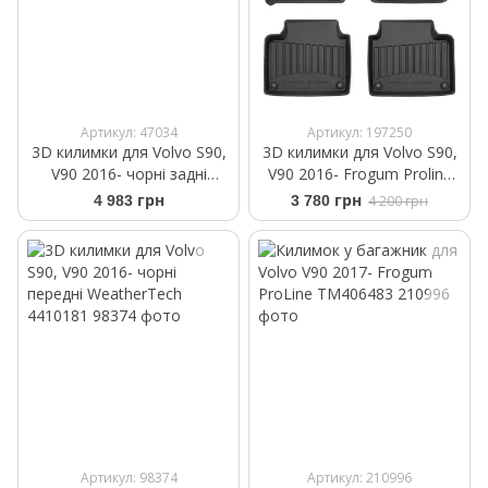
Артикул: 47034
Артикул: 197250
3D килимки для Volvo S90,
3D килимки для Volvo S90,
V90 2016- чорні задні
V90 2016- Frogum Proline
WeatherTech 4410182
3D408081
4 983 грн
3 780 грн
4 200 грн
Артикул: 98374
Артикул: 210996