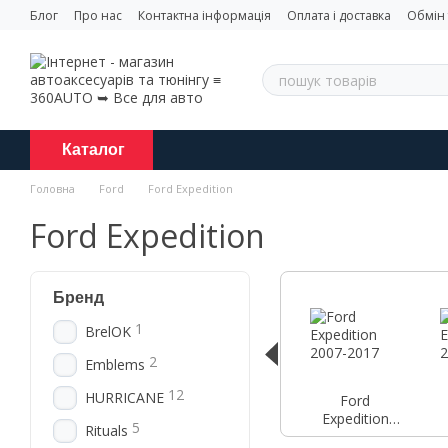
Перейти до основного контенту
Блог
Про нас
Контактна інформація
Оплата і доставка
Обмін
Каталог
Головна
Ford
Ford Expedition
Ford Expedition
Бренд
1
BrelOK
2
Emblems
12
HURRICANE
Ford
Expedition
5
Rituals
2007-2017