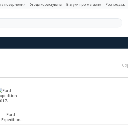
 та повернення
Угода користувача
Відгуки про магазин
Розпродаж
Со
Ford
Expedition
2017-