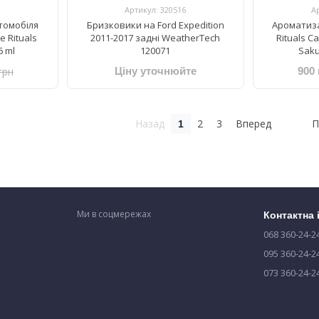
Артикул: 320516
А
томобіля
Бризковики на Ford Expedition
Ароматиза
e Rituals
2011-2017 задні WeatherTech
Rituals ​C
6 ml
120071
Sakur
грн
Ціну уточнюйте
900 
Назад
2
3
Вперед
П
1
Ми в соцмережах
Контактна
068 360-24-2
095 360-24-2
073 360-24-2