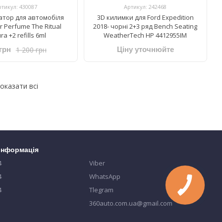
ртикул: 430087
Артикул: 242468
тор для автомобіля
3D килимки для Ford Expedition
ar Perfume The Ritual
2018- чорні 2+3 ряд Bench Seating
a +2 refills 6ml
WeatherTech HP 4412955IM
1 200 грн
грн
Ціну уточнюйте
оказати всі
 інформація
4
Viber
4
WhatsApp
4
Tlegram
360auto.com.ua@gmail.com