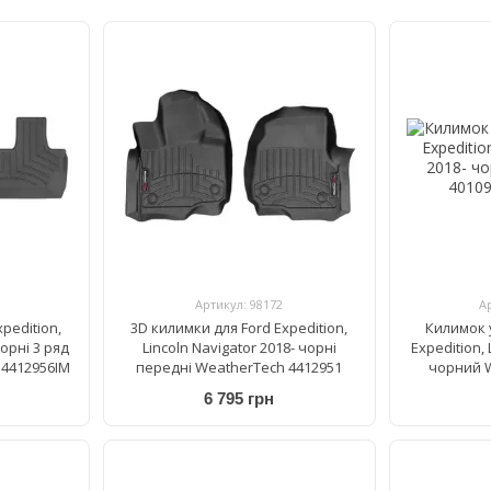
Артикул: 98172
А
pedition,
3D килимки для Ford Expedition,
Килимок 
чорні 3 ряд
Lincoln Navigator 2018- чорні
Expedition, 
 4412956IM
передні WeatherTech 4412951
чорний W
6 795 грн