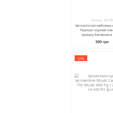
Артикул: 522770
Автологотип емблема н
Titanium чорний гля
кришку багажника
500 грн
−25%