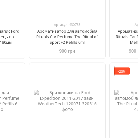
Артикул: 430788
А
апис Ford
Ароматизатор для автомобіля
Ароматиза
нець на
Rituals Car Perfume The Ritual of
Rituals ​Car
 180мм
Sport +2 Refills 6ml
Mehr
900 грн
900 
−25%