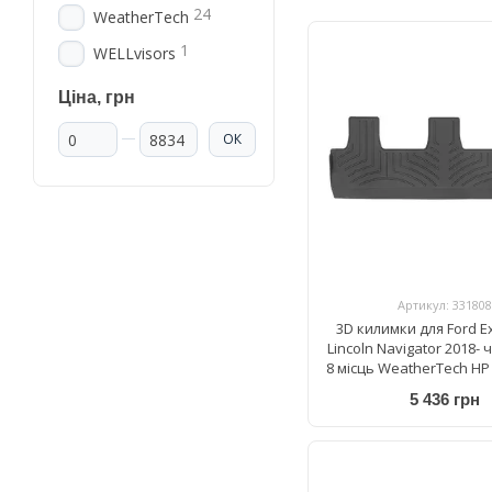
24
WeatherTech
1
WELLvisors
Ціна, грн
Від Ціна, грн
До Ціна, грн
ОК
Артикул: 331808
3D килимки для Ford Ex
Lincoln Navigator 2018- 
8 місць WeatherTech HP
5 436 грн