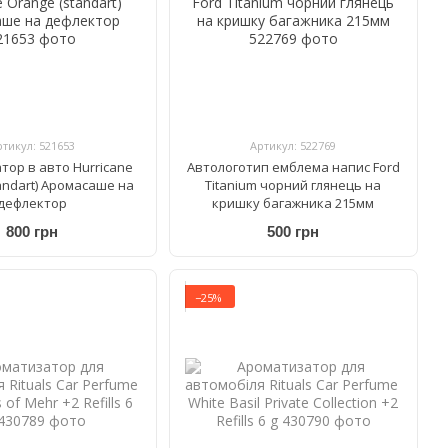
ртикул: 521653
Артикул: 522769
тор в авто Hurricane
Автологотип емблема напис Ford
andart) Аромасаше на
Titanium чорний глянець на
дефлектор
кришку багажника 215мм
800 грн
500 грн
−25%