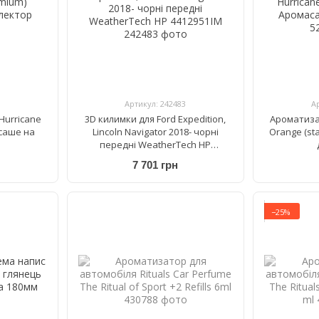
Артикул: 242483
А
Hurricane
3D килимки для Ford Expedition,
Ароматиза
саше на
Lincoln Navigator 2018- чорні
Orange (st
передні WeatherTech HP
4412951IM
7 701 грн
−25%