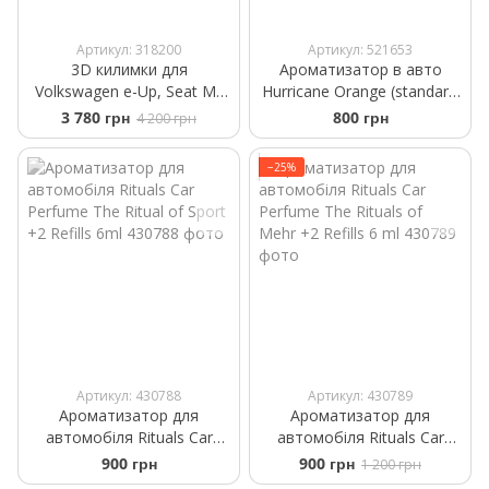
Артикул: 318200
Артикул: 521653
3D килимки для
Ароматизатор в авто
Volkswagen e-Up, Seat Mii
Hurricane Orange (standart)
Electric, Skoda Citigo e
Аромасаше на дефлектор
3 780 грн
800 грн
4 200 грн
2019- Frogum Proline
3D426177
−25%
Артикул: 430788
Артикул: 430789
Ароматизатор для
Ароматизатор для
автомобіля Rituals Car
автомобіля Rituals ​Car
Perfume The Ritual of Sport
Perfume The Rituals of
900 грн
900 грн
1 200 грн
+2 Refills 6ml
Mehr +2 Refills 6 ml