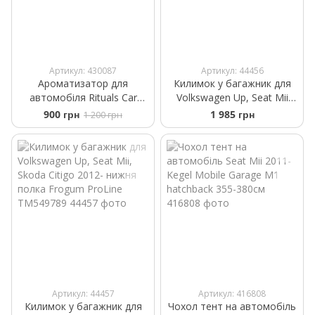
Артикул: 430087
Артикул: 44456
Ароматизатор для
Килимок у багажник для
автомобіля Rituals ​Car
Volkswagen Up, Seat Mii
Perfume The Ritual Sakura
2012- верхня полка
900 грн
1 985 грн
1 200 грн
+2 refills 6ml
Frogum ProLine TM549161
Артикул: 44457
Артикул: 416808
Килимок у багажник для
Чохол тент на автомобіль