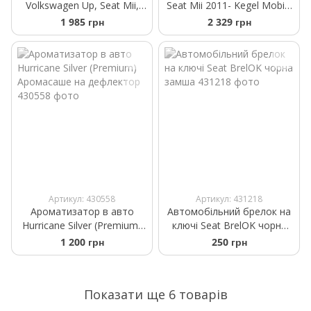
Volkswagen Up, Seat Mii,
Seat Mii 2011- Kegel Mobile
Skoda Citigo 2012- нижня
Garage M1 hatchback 355-
1 985 грн
2 329 грн
полка Frogum ProLine
380см
TM549789
Артикул: 430558
Артикул: 431218
Ароматизатор в авто
Автомобільний брелок на
Hurricane Silver (Premium)
ключі Seat BrelOK чорна
Аромасаше на дефлектор
замша
1 200 грн
250 грн
Показати ще 6 товарів