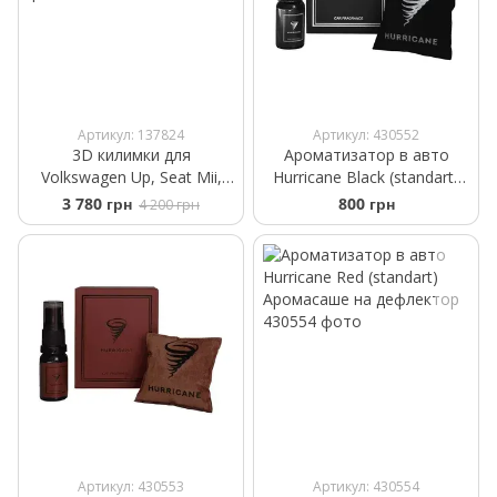
Артикул: 137824
Артикул: 430552
3D килимки для
Ароматизатор в авто
Volkswagen Up, Seat Mii,
Hurricane Black (standart)
Skoda Citigo 2011- Frogum
Аромасаше на дефлектор
3 780 грн
800 грн
4 200 грн
Proline 3D407176
Артикул: 430553
Артикул: 430554