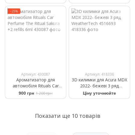
Collection +2 Refills 6 g
+2 Refills 6 ml
−25%
Артикул: 430087
Артикул: 418336
Ароматизатор для
3D килимки для Acura MDX
автомобіля Rituals ​Car
2022- бежеві 3 ряд
Perfume The Ritual Sakura
WeatherTech 4516693
900 грн
1 200 грн
Ціну уточнюйте
+2 refills 6ml
Показати ще 10 товарів