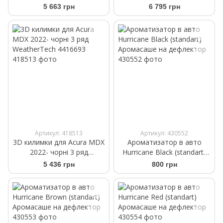
WeatherTech 4516692
WeatherTech 4516691
5 663 грн
6 795 грн
Артикул: 418513
Артикул: 430552
3D килимки для Acura MDX
Ароматизатор в авто
2022- чорні 3 ряд
Hurricane Black (standart)
WeatherTech 4416693
Аромасаше на дефлектор
5 436 грн
800 грн