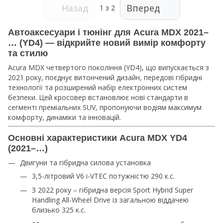
Назад
Вперед
1
з 2
Автоаксесуари і тюнінг для Acura MDX 2021–
… (YD4) — відкрийте новий вимір комфорту
та стилю
Acura MDX четвертого покоління (YD4), що випускається з
2021 року, поєднує витончений дизайн, передові гібридні
технології та розширений набір електронних систем
безпеки. Цей кросовер встановлює нові стандарти в
сегменті преміальних SUV, пропонуючи водіям максимум
комфорту, динаміки та інновацій.
Основні характеристики Acura MDX YD4
(2021–…)
Двигуни та гібридна силова установка
3,5-літровий V6 i-VTEC потужністю 290 к.с.
З 2022 року – гібридна версія Sport Hybrid Super
Handling All-Wheel Drive із загальною віддачею
близько 325 к.с.