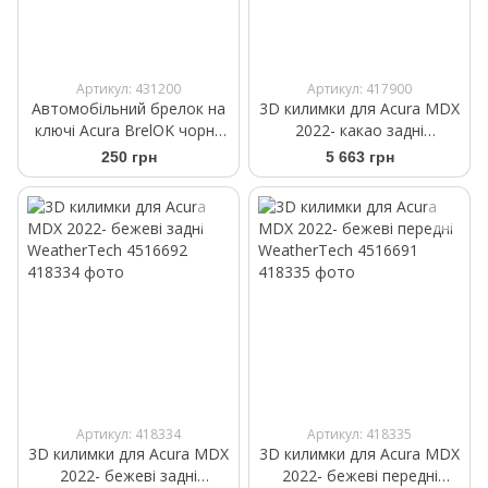
Артикул: 431200
Артикул: 417900
Автомобільний брелок на
3D килимки для Acura MDX
ключі Acura BrelOK чорна
2022- какао задні
замша
WeatherTech 4716692
250 грн
5 663 грн
Артикул: 418334
Артикул: 418335
3D килимки для Acura MDX
3D килимки для Acura MDX
2022- бежеві задні
2022- бежеві передні