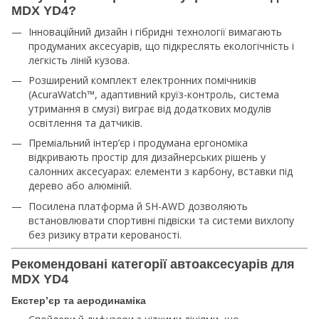
MDX YD4?
Інноваційний дизайн і гібридні технології вимагають
продуманих аксесуарів, що підкреслять екологічність і
легкість ліній кузова.
Розширений комплект електронних помічників
(AcuraWatch™, адаптивний круїз-контроль, система
утримання в смузі) виграє від додаткових модулів
освітлення та датчиків.
Преміальний інтер’єр і продумана ергономіка
відкривають простір для дизайнерських рішень у
салонних аксесуарах: елементи з карбону, вставки під
дерево або алюміній.
Посилена платформа й SH-AWD дозволяють
встановлювати спортивні підвіски та системи вихлопу
без ризику втрати керованості.
Рекомендовані категорії автоаксесуарів для
MDX YD4
Екстер’єр та аеродинаміка