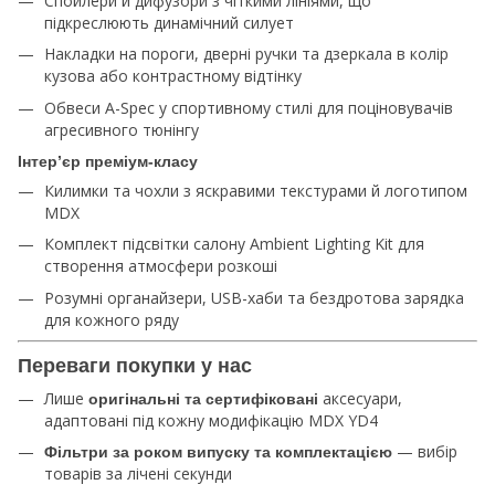
Спойлери й дифузори з чіткими лініями, що
підкреслюють динамічний силует
Накладки на пороги, дверні ручки та дзеркала в колір
кузова або контрастному відтінку
Обвеси A-Spec у спортивному стилі для поціновувачів
агресивного тюнінгу
Інтер’єр преміум-класу
Килимки та чохли з яскравими текстурами й логотипом
MDX
Комплект підсвітки салону Ambient Lighting Kit для
створення атмосфери розкоші
Розумні органайзери, USB-хаби та бездротова зарядка
для кожного ряду
Переваги покупки у нас
Лише
аксесуари,
оригінальні та сертифіковані
адаптовані під кожну модифікацію MDX YD4
— вибір
Фільтри за роком випуску та комплектацією
товарів за лічені секунди