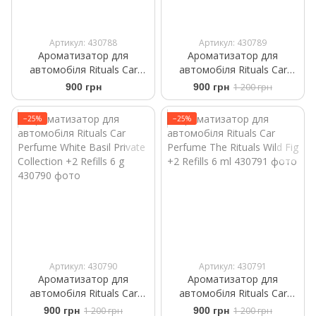
Артикул: 430788
Артикул: 430789
Ароматизатор для
Ароматизатор для
автомобіля Rituals Car
автомобіля Rituals ​Car
Perfume The Ritual of Sport
Perfume The Rituals of
900 грн
900 грн
1 200 грн
+2 Refills 6ml
Mehr +2 Refills 6 ml
−25%
−25%
Артикул: 430790
Артикул: 430791
Ароматизатор для
Ароматизатор для
автомобіля Rituals ​Car
автомобіля Rituals ​Car
Perfume ​White Basil Private
Perfume The Rituals Wild Fig
900 грн
1 200 грн
900 грн
1 200 грн