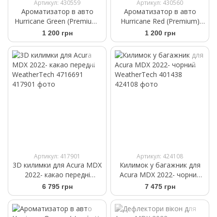
Артикул: 430559
Артикул: 430560
Ароматизатор в авто
Ароматизатор в авто
Hurricane Green (Premium)
Hurricane Red (Premium)
Аромасаше на дефлектор
Аромасаше на дефлектор
1 200 грн
1 200 грн
Артикул: 417901
Артикул: 424108
3D килимки для Acura MDX
Килимок у багажник для
2022- какао передні
Acura MDX 2022- чорний
WeatherTech 4716691
WeatherTech 401438
6 795 грн
7 475 грн