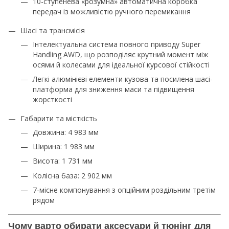
10-ступенева «розумна» автоматична коробка
передач із можливістю ручного перемикання
Шасі та трансмісія
Інтелектуальна система повного приводу Super
Handling AWD, що розподіляє крутний момент між
осями й колесами для ідеальної курсової стійкості
Легкі алюмінієві елементи кузова та посилена шасі-
платформа для зниження маси та підвищення
жорсткості
Габарити та місткість
Довжина: 4 983 мм
Ширина: 1 983 мм
Висота: 1 731 мм
Колісна база: 2 902 мм
7-місне компонування з опційним роздільним третім
рядом
Чому варто обирати аксесуари й тюнінг для