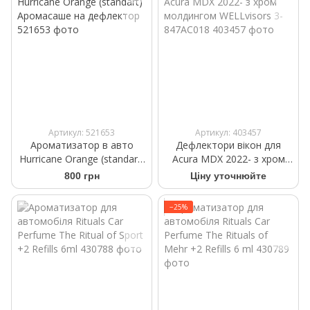
Артикул: 521653
Артикул: 403457
Ароматизатор в авто
Дефлектори вікон для
Hurricane Orange (standart)
Acura MDX 2022- з хром
Аромасаше на дефлектор
молдингом WELLvisors 3-
800 грн
Ціну уточнюйте
847AC018
−25%