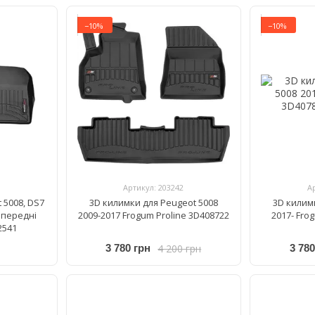
−10%
−10%
Артикул: 203242
А
 5008, DS7
3D килимки для Peugeot 5008
3D килим
 передні
2009-2017 Frogum Proline 3D408722
2017- Fro
2541
4 200 грн
3 780 грн
3 780