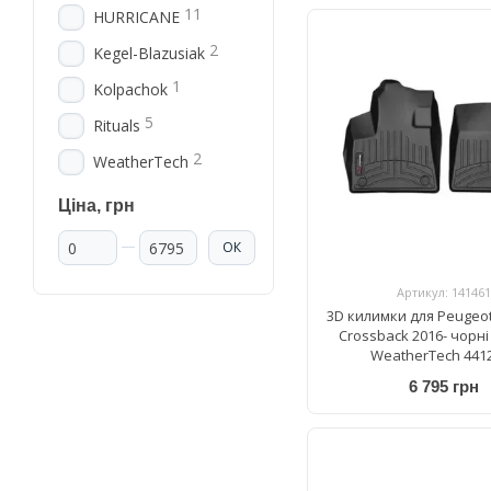
11
HURRICANE
2
Kegel-Blazusiak
1
Kolpachok
5
Rituals
2
WeatherTech
Ціна, грн
Від Ціна, грн
До Ціна, грн
ОК
Артикул: 141461
3D килимки для Peugeot
Crossback 2016- чорні
WeatherTech 441
6 795 грн