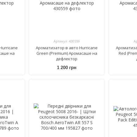
Артикул: 430559
А
Hurricane
Ароматизатор в авто Hurricane
Ароматиза
асаше на
Green (Premium) Аромасаше на
Red (Pre
дефлектор
1 200 грн