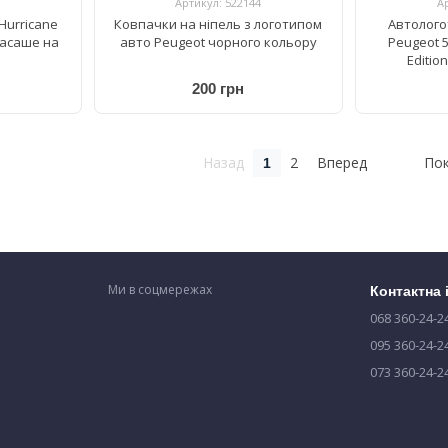
Артикул: 522144
А
Hurricane
Ковпачки на ніпель з логотипом
Автолого
масаше на
авто Peugeot чорного кольору
Peugeot 5
Editio
200 грн
Назад
2
Вперед
Пок
1
Ми в соцмережах
Контактна
068 360-24-2
095 360-24-2
073 360-24-2