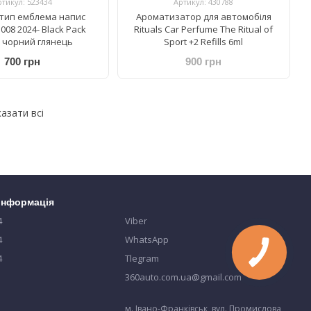
ртикул: 523434
Артикул: 430788
тип емблема напис
Ароматизатор для автомобіля
008 2024- Black Pack
Rituals Car Perfume The Ritual of
n чорний глянець
Sport +2 Refills 6ml
700 грн
900 грн
азати всі
 інформація
4
Viber
4
WhatsApp
4
Tlegram
360auto.com.ua@gmail.com
м. Івано-Франківськ, вул. Промислова