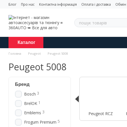
Перейти до основного контенту
Блог
Про нас
Контактна інформація
Оплата і доставка
Обмін
Каталог
Головна
Peugeot
Peugeot 5008
Peugeot 5008
Бренд
3
Bosch
1
BrelOK
3
Emblems
Peugeot RCZ
5
Frogum Premium