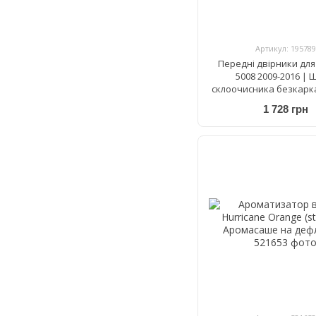
Артикул: 195789
Передні двірники для
5008 2009-2016 | 
склоочисника безкарка
AeroTwin A 501 S 800
1 728 грн