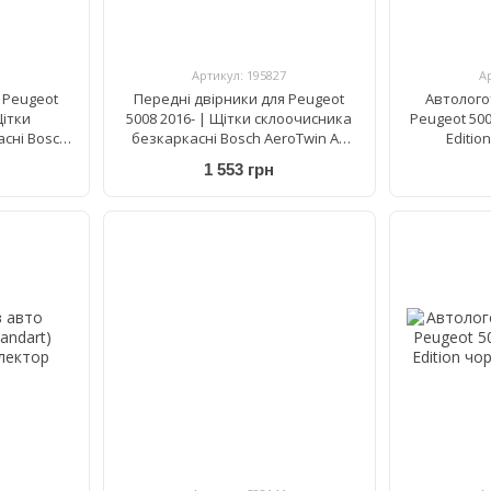
Артикул: 195827
А
 Peugeot
Передні двірники для Peugeot
Автолого
Щітки
5008 2016- | Щітки склоочисника
Peugeot 500
сні Bosch
безкаркасні Bosch AeroTwin AR
Editio
/680 мм
557 S 700/400 мм
1 553 грн