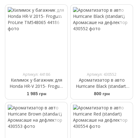
Артикул: 44186
Артикул: 430552
Килимок у багажник для
Ароматизатор в авто
Honda HR-V 2015- Frogum
Hurricane Black (standart)
ProLine TM548065
Аромасаше на дефлектор
1 985 грн
800 грн