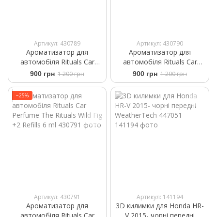
Артикул: 430789
Артикул: 430790
Ароматизатор для
Ароматизатор для
автомобіля Rituals ​Car
автомобіля Rituals ​Car
Perfume The Rituals of
Perfume ​White Basil Private
900 грн
1 200 грн
900 грн
1 200 грн
Mehr +2 Refills 6 ml
Collection +2 Refills 6 g
−25%
Артикул: 430791
Артикул: 141194
Ароматизатор для
3D килимки для Honda HR-
автомобіля Rituals ​Car
V 2015- чорні передні