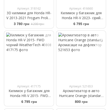
Артикул: 318162
Артикул: 416660
3D килимки для Honda HR-
Килимок у багажник для
V 2013-2021 Frogum Proline
Honda HR-V 2023- сірий
3D425989
WeatherTech 421551
3 780 грн
4 200 грн
6 795 грн
Артикул: 417175
Артикул: 521653
Килимок у багажник для
Ароматизатор в авто
Honda HR-V 2015- FWD
Hurricane Orange (standart)
чорний WeatherTech 40808
Аромасаше на дефлектор
6 795 грн
800 грн