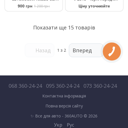
Perfume The Rituals Wild Fig
WeatherTech 447051
900 грн
1 200 грн
Ціну уточнюйте
+2 Refills 6 ml
Показати ще 15 товарів
Назад
Вперед
1
з 2
068 360-24-24
095 360-24-24
073 360-24-24
Контактна інформація
Повна версія сайту
✨ Все для авто - 360AUTO © 2026
Укр
Рус