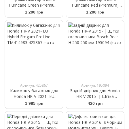
Hurricane Green (Premium)
Hurricane Red (Premium)
Аромасаше на дефлектор
Аромасаше на дефлектор
1 200 грн
1 200 грн
Артикул: 425867
Артикул: 195094
Килимок у багажник для
Задній двірник для Honda
Honda HR-V 2021- EU
HR-V 2015- | Щітка
Hybrid Frogum ProLine
склоочисника Bosch Rear
1 985 грн
420 грн
TM414983
H 250 250 мм