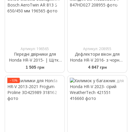
Артикул: 196565
Артикул: 208955
Передні двірники для
Дефлектори вікон для
Honda HR-V 2015- | Щітки
Honda HR-V 2016- з чорним
склоочисника безкаркасні
молдингом WELLvisors 3-
1 505 грн
4 847 грн
Bosch AeroTwin AR 813 S
847HD027
650/450 мм
−10%