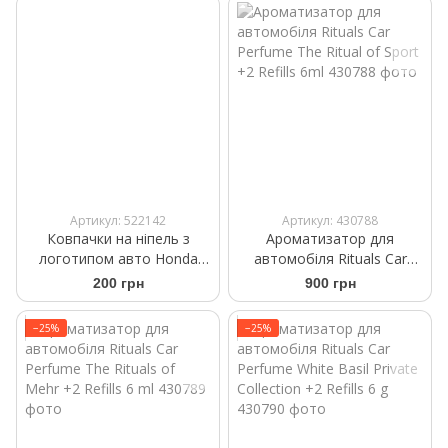
Артикул: 522142
Артикул: 430788
Ковпачки на ніпель з
Ароматизатор для
логотипом авто Honda
автомобіля Rituals Car
чорного кольору
Perfume The Ritual of Sport
200 грн
900 грн
+2 Refills 6ml
−25%
−25%