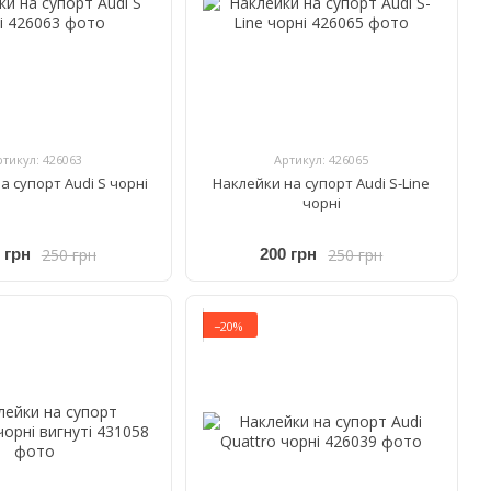
ртикул: 426063
Артикул: 426065
а супорт Audi S чорні
Наклейки на супорт Audi S-Line
чорні
250 грн
250 грн
 грн
200 грн
−20%