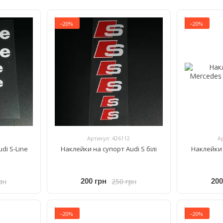
−20%
−20%
Артикул: 426112
А
di S-Line
Наклейки на супорт Audi S білі
Наклейки 
рн
250 грн
200 грн
200
−20%
−20%