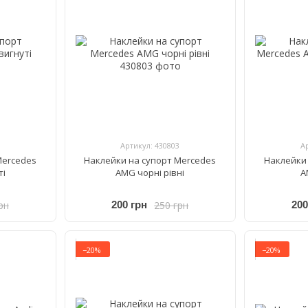
Артикул: 430803
А
Mercedes
Наклейки на супорт Mercedes
Наклейки 
ті
AMG чорні рівні
A
рн
250 грн
200 грн
200
−20%
−20%