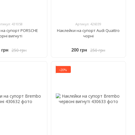
ртикул: 431058
Артикул: 426039
 на супорт PORSCHE
Наклейки на супорт Audi Quattro
орні вигнуті
чорні
250 грн
250 грн
 грн
200 грн
−20%