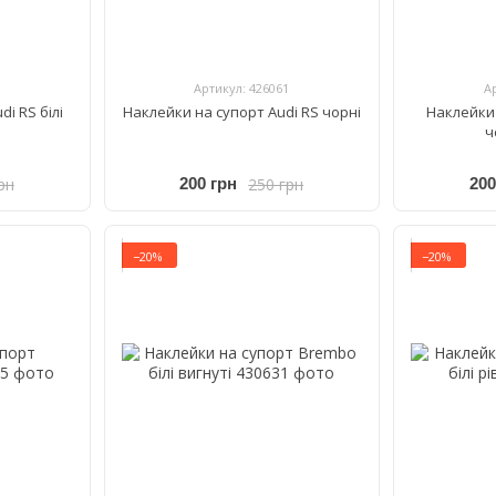
Артикул: 426061
А
i RS білі
Наклейки на супорт Audi RS чорні
Наклейки
ч
рн
250 грн
200 грн
200
−20%
−20%