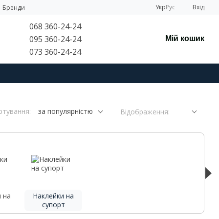
Укр
Рус
Вхід
Бренди
068 360-24-24
095 360-24-24
Мій кошик
073 360-24-24
ртування:
за популярністю
Відображення:
 на
Наклейки на
ь
супорт