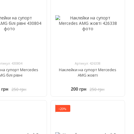
ртикул: 430804
Артикул: 426338
на супорт Mercedes
Наклейки на супорт Mercedes
MG білі рівні
AMG жовті
250 грн
250 грн
 грн
200 грн
−20%