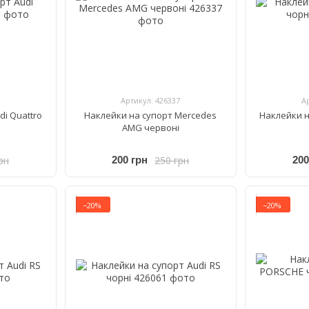
Артикул: 426337
А
di Quattro
Наклейки на супорт Mercedes
Наклейки н
AMG червоні
рн
250 грн
200 грн
200
−20%
−20%