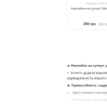
Артикул: 426115
Наклейки на супорт Mer
250 г
200 грн
🚗
Наклейки на супорт д
✨ Хочете додати вашо
індивідуальність вашого
🔥
Термостійкість і над
Виготовлені з матері
Зберігають свій колі
🔧