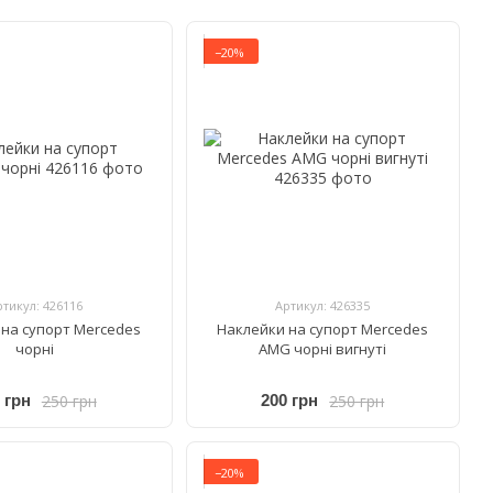
−20%
ртикул: 426116
Артикул: 426335
на супорт Mercedes
Наклейки на супорт Mercedes
чорні
AMG чорні вигнуті
250 грн
250 грн
 грн
200 грн
−20%