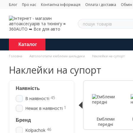
Перейти до основного контенту
Блог
Про нас
Контактна інформація
Оплата і доставка
Обмін
Каталог
Головна
Автологотипи емблеми шильдики
Наклейки на супорт
Наклейки на супорт
Наявність
45
В наявності
1
Немає в наявності
Емблеми
Бренд
передні
46
Kolpachok