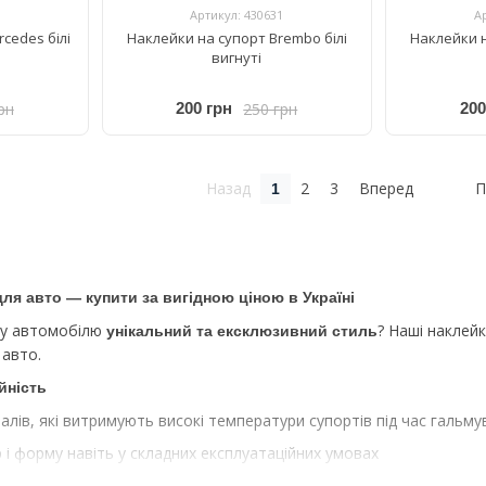
Артикул: 430631
А
cedes білі
Наклейки на супорт Brembo білі
Наклейки н
вигнуті
рн
250 грн
200 грн
200
Назад
2
3
Вперед
П
1
ля авто — купити за вигідною ціною в Україні
му автомобілю
? Наші наклей
унікальний та ексклюзивний стиль
 авто.
ійність
алів, які витримують високі температури супортів під час гальм
р і форму навіть у складних експлуатаційних умовах