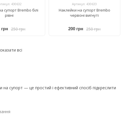
ртикул: 430632
Артикул: 430633
а супорт Brembo білі
Наклейки на супорт Brembo
рівні
червоні вигнуті
250 грн
250 грн
 грн
200 грн
оказати всі
ки на супорт — це простий і ефективний спосіб підкреслити
ування