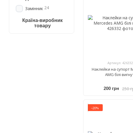
24
Замінник
Країна-виробник
товару
Артикул: 426332
Наклейки на супорт 
AMG білі вигну
250 г
200 грн
−20%