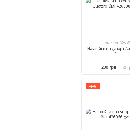
Артикул: 426038
Наклейки на супорт Au
білі
250 г
200 грн
−20%