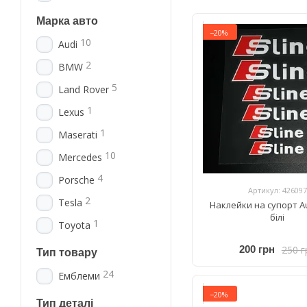
Марка авто
−20%
10
Audi
2
BMW
5
Land Rover
1
Lexus
1
Maserati
10
Mercedes
4
Porsche
Артикул: 426097
2
Tesla
Наклейки на супорт Au
білі
1
Toyota
250 г
200 грн
Тип товару
24
Емблеми
−20%
Тип деталі