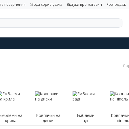
 та повернення
Угода користувача
Відгуки про магазин
Розпродаж
Со
Емблеми на
Ковпачки на
Емблеми
Ковпачки
крила
диски
задні
ніпел