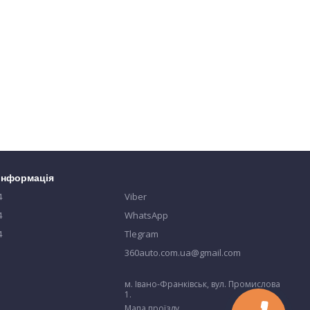
 інформація
4
Viber
4
WhatsApp
4
Tlegram
360auto.com.ua@gmail.com
м. Івано-Франківськ, вул. Промислова
1.
Мапа проїзду