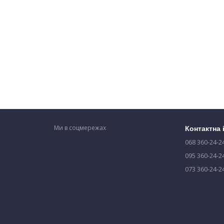
Ми в соцмережах
Контактна
068 360-24-2
095 360-24-2
073 360-24-2