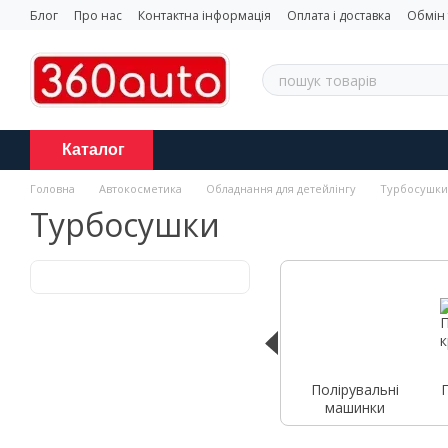
Перейти до основного контенту
Блог
Про нас
Контактна інформація
Оплата і доставка
Обмін
Каталог
Головна
Автокосметика
Обладнання для детейлінгу
Турбосушки
Турбосушки
Полірувальні
машинки