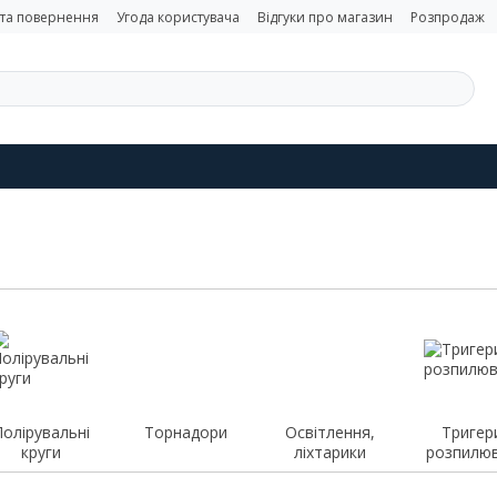
 та повернення
Угода користувача
Відгуки про магазин
Розпродаж
Полірувальні
Торнадори
Освітлення,
Тригер
круги
ліхтарики
розпилюв