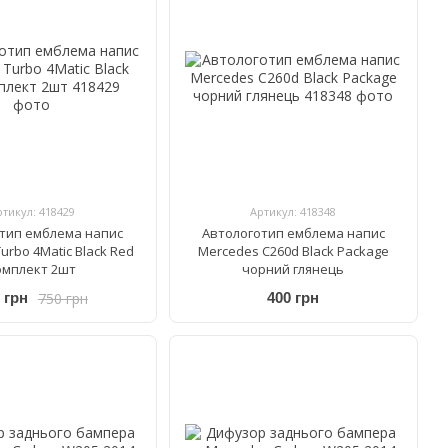
ртикул: 418429
Артикул: 418348
тип емблема напис
Автологотип емблема напис
urbo 4Matic Black Red
Mercedes C260d Black Package
омплект 2шт
чорний глянець
750 грн
 грн
400 грн