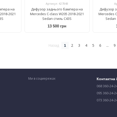
Артикул: 427848
А
мпера на
Дифузор заднього бампера на
Дифузор з
2018-2021
Mercedes C-class W205 2018-2021
Mercedes C
3S
Sedan стиль C43S
Sedan 
13 500 грн
Назад
2
3
4
5
6
...
9
1
Ми в соцмережах
Контактна
068 360-24-2
095 360-24-2
073 360-24-2