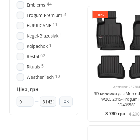
44
Emblems
3
Frogum Premium
−10%
11
HURRICANE
1
Kegel-Blazusiak
1
Kolpachok
62
Restal
5
Rituals
10
WeatherTech
Артикул: 237384
Ціна, грн
3D килимки для Merced
Від Ціна, грн
До Ціна, грн
W205 2015- Frogum P
ОК
3D409583
4 200
3 780 грн