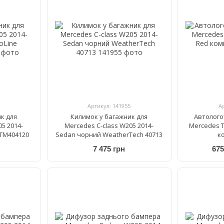
Артикул: 141955
А
к для
Килимок у багажник для
Автолого
5 2014-
Mercedes C-class W205 2014-
Mercedes T
 TM404120
Sedan чорний WeatherTech 40713
к
7 475 грн
675