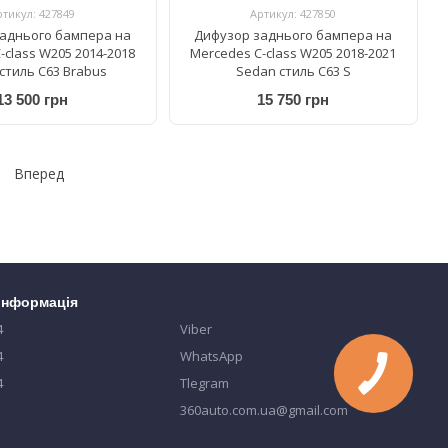
ртикул: 427849
Артикул: 427850
аднього бампера на
Дифузор заднього бампера на
-class W205 2014-2018
Mercedes C-class W205 2018-2021
стиль C63 Brabus
Sedan стиль C63 S
13 500 грн
15 750 грн
Вперед
 інформація
4
Viber
4
WhatsApp
4
Tlegram
360auto.com.ua@gmail.com