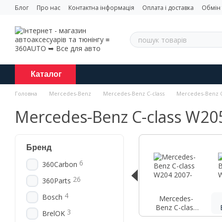
Перейти до основного контенту
Блог
Про нас
Контактна інформація
Оплата і доставка
Обмін
Каталог
Головна
Mercedes-Benz
Mercedes-Benz C-class
Mercedes-Benz C
Mercedes-Benz C-class W20
Бренд
6
360Carbon
26
360Parts
4
Bosch
Mercedes-
Benz C-class
3
BrelOK
W204 2007-