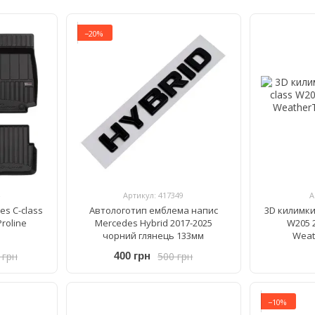
−20%
Артикул: 417349
А
es C-class
Автологотип емблема напис
3D килимки
roline
Mercedes Hybrid 2017-2025
W205 2
чорний глянець 133мм
Weat
 грн
500 грн
400 грн
−10%