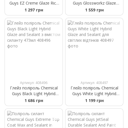
Guys EZ Creme Glaze Rich
Guys Glossworkz Glaze
Wet Finish with Acrylic Shine
екстра глянець 473 мл
1 297 грн
1 559 грн
універсальний
Артикул: 408496
Артикул: 408497
Глейз поліроль Chemical
Глейз поліроль Chemical
Guys Black Light Hybrid
Guys White Light Hybrid
Glaze and Sealant з вмістом
Glaze and Sealant для
1 686 грн
1 199 грн
силанту 473мл
світлих відтінків