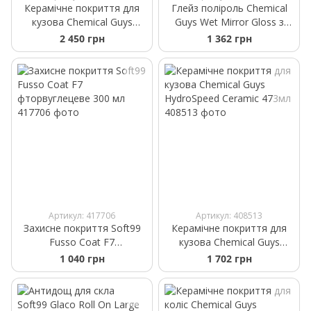
Керамічне покриття для
Глейз поліроль Chemical
кузова Chemical Guys
Guys Wet Mirror Gloss з
HydroCharge Plus 473мл
ефектом мокрого
2 450 грн
1 362 грн
дзеркала
Артикул: 417706
Артикул: 408513
Захисне покриття Soft99
Керамічне покриття для
Fusso Coat F7
кузова Chemical Guys
фторвуглецеве 300 мл
HydroSpeed Ceramic 473мл
1 040 грн
1 702 грн