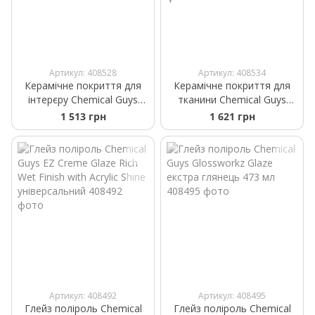
Артикул: 408528
Артикул: 408534
Керамічне покриття для
Керамічне покриття для
інтерєру Chemical Guys
тканини Chemical Guys
HydroInterior Ceramic
HydroThread Ceramic Fabric
1 513 грн
1 621 грн
Interior Quick Detailer
Protectant and Stain
473мл
Repellent 473мл
Артикул: 408492
Артикул: 408495
Глейз поліроль Chemical
Глейз поліроль Chemical