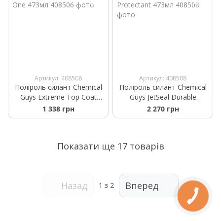
Артикул: 408506
Артикул: 408508
Поліроль силант Chemical
Поліроль силант Chemical
Guys Extreme Top Coat
Guys JetSeal Durable
Wax and Sealant in One
Sealant And Paint
1 338 грн
2 270 грн
473мл
Protectant 473мл
Показати ще 17 товарів
Назад
Вперед
1
з 2