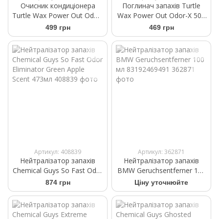
Очисник кондиціонера
Поглинач запахів Turtle
Turtle Wax Power Out Odor-
Wax Power Out Odor-X 500
X New Car 100 мл
мл
499 грн
469 грн
Артикул: 408839
Артикул: 362871
Нейтралізатор запахів
Нейтралізатор запахів
Chemical Guys So Fast Odor
BMW Geruchsentferner 100
Eliminator Green Apple
мл 83192469491
874 грн
Ціну уточнюйте
Scent 473мл