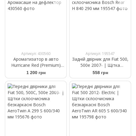
Артикул: 430560
Артикул: 195547
Ароматизатор в авто
Задній двірник для Fiat 500,
Hurricane Red (Premium)
500e 2007- | Щітка
Аромасаше на дефлектор
склоочисника Bosch Rear
1 200 грн
558 грн
H 840 290 мм