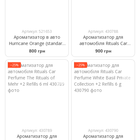
Артикул: 521653
Артикул: 430788
Ароматизатор в авто
Ароматизатор для
Hurricane Orange (standart)
автомобіля Rituals Car
Аромасаше на дефлектор
Perfume The Ritual of Sport
800 грн
900 грн
+2 Refills 6ml
−25%
−25%
Артикул: 430789
Артикул: 430790
Ароматизатор для
Ароматизатор для