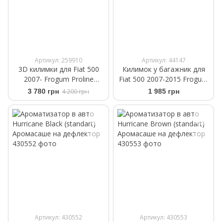
Артикул: 259910
Артикул: 44147
3D килимки для Fiat 500
Килимок у багажник для
2007- Frogum Proline
Fiat 500 2007-2015 Frogum
3D409736
ProLine TM549659
3 780 грн
4 200 грн
1 985 грн
Артикул: 430552
Артикул: 430553