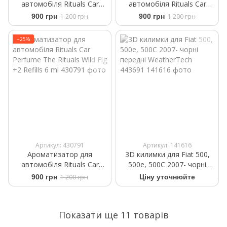
автомобіля Rituals ​Car
автомобіля Rituals ​Car
Perfume The Rituals of
Perfume ​White Basil Private
900 грн
1 200 грн
900 грн
1 200 грн
Mehr +2 Refills 6 ml
Collection +2 Refills 6 g
−25%
Артикул: 430791
Артикул: 141616
Ароматизатор для
3D килимки для Fiat 500,
автомобіля Rituals ​Car
500e, 500C 2007- чорні
Perfume The Rituals Wild Fig
передні WeatherTech
900 грн
1 200 грн
Ціну уточнюйте
+2 Refills 6 ml
443691
Показати ще 11 товарів