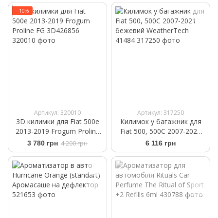
−10%
Артикул: 320010
Артикул: 317250
3D килимки для Fiat 500e
Килимок у багажник для
2013-2019 Frogum Proline
Fiat 500, 500C 2007-2021
FG 3D426856
бежевий WeatherTech
3 780 грн
4 200 грн
6 116 грн
41484