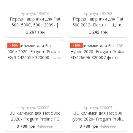
Артикул: 195676
Артикул: 195798
Передні двірники для Fiat
Передні двірники для Fiat
500, 500C, 500e 2009- |
500 2012- Electric | Щітки
Щітки склоочисника
склоочисника безкаркасні
1 267 грн
1 242 грн
безкаркасні Bosch
Bosch AeroTwin AR 605 S
AeroTwin A 299 S 600/340
600/340 мм
−10%
−10%
мм
Артикул: 320000
Артикул: 320007
3D килимки для Fiat 500e
3D килимки для Fiat 500
2020- Frogum Proline FG
Hybrid 2020- Frogum Proline
3D426559
3D426696
3 780 грн
4 200 грн
3 780 грн
4 200 грн