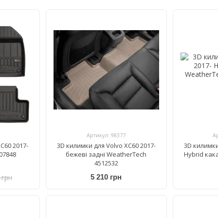
Артикул: 98377
А
C60 2017-
3D килимки для Volvo XC60 2017-
3D килимки
07848
бежеві задні WeatherTech
Hybrid как
4512532
 грн
5 210 грн