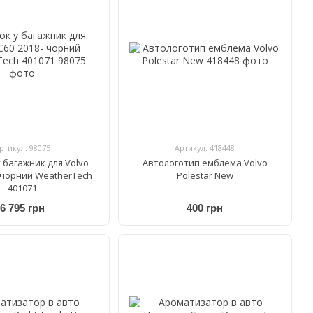
ртикул: 98075
Артикул: 418448
 багажник для Volvo
Автологотип емблема Volvo
- чорний WeatherTech
Polestar New
401071
6 795 грн
400 грн