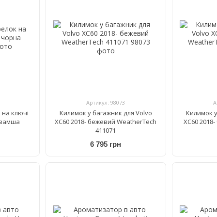
Артикул: 98073
А
 на ключі
Килимок у багажник для Volvo
Килимок у
 замша
XC60 2018- бежевий WeatherTech
XC60 2018
411071
6 795 грн