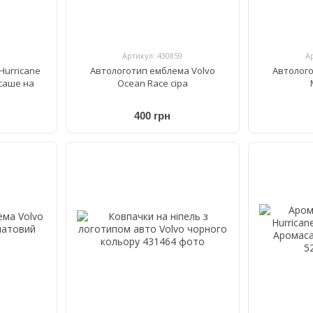
Артикул: 430859
А
Hurricane
Автологотип емблема Volvo
Автолого
саше на
Ocean Race сіра
400 грн