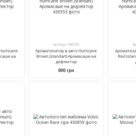
Артикул: 430553
А
Hurricane
Ароматизатор в авто Hurricane
Ароматиза
асаше на
Brown (standart) Аромасаше на
Red (sta
дефлектор
800 грн