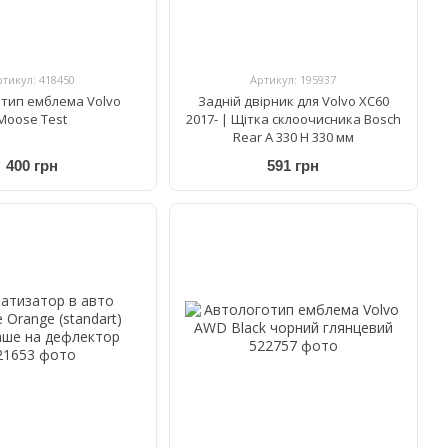
ртикул: 418450
Артикул: 195937
тип емблема Volvo
Задній двірник для Volvo XC60
Moose Test
2017- | Щітка склоочисника Bosch
Rear A 330 H 330 мм
400 грн
591 грн