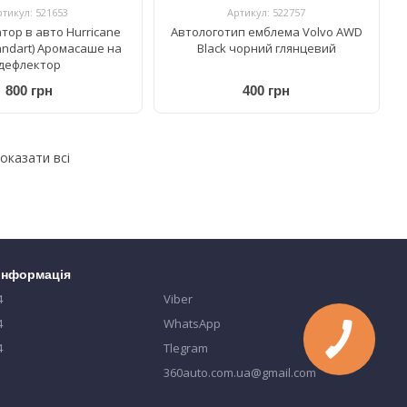
ртикул: 521653
Артикул: 522757
тор в авто Hurricane
Автологотип емблема Volvo AWD
andart) Аромасаше на
Black чорний глянцевий
дефлектор
800 грн
400 грн
оказати всі
 інформація
4
Viber
4
WhatsApp
4
Tlegram
360auto.com.ua@gmail.com