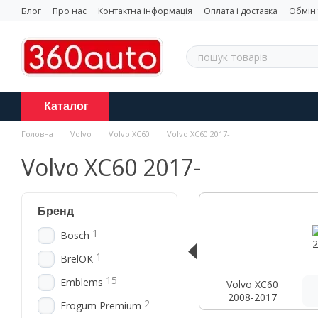
Перейти до основного контенту
Блог
Про нас
Контактна інформація
Оплата і доставка
Обмін
Каталог
Головна
Volvo
Volvo XC60
Volvo XC60 2017-
Volvo XC60 2017-
Бренд
1
Bosch
1
BrelOK
15
Emblems
Volvo XC60
2008-2017
2
Frogum Premium