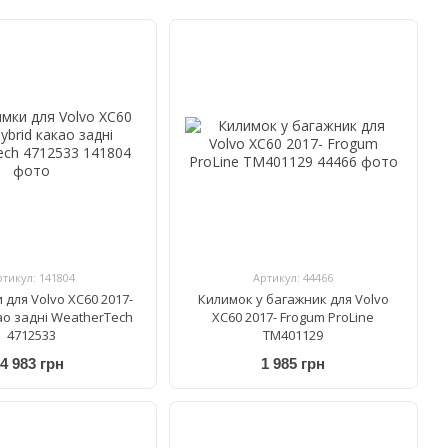
ртикул: 141804
Артикул: 44466
 для Volvo XC60 2017-
Килимок у багажник для Volvo
ао задні WeatherTech
XC60 2017- Frogum ProLine
4712533
TM401129
4 983 грн
1 985 грн