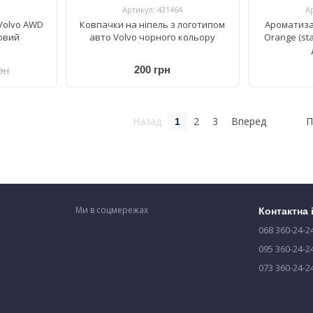
Артикул: 431464
А
Volvo AWD
Ковпачки на ніпель з логотипом
Ароматиза
овий
авто Volvo чорного кольору
Orange (st
рн
200 грн
Назад
2
3
Вперед
П
1
Ми в соцмережах
Контактна
068 360-24-2
095 360-24-2
073 360-24-2