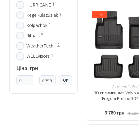
11
HURRICANE
1
Kegel-Blazusiak
−10%
1
Kolpachok
5
Rituals
12
WeatherTech
1
WELLvisors
Ціна, грн
Від Ціна, грн
До Ціна, грн
ОК
Артикул: 137857
3D килимки для Volvo X
Frogum Proline 3D4
4 200
3 780 грн