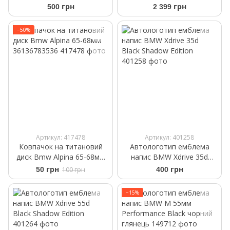
Shadow Edition 45мм
Crystal Clarity 83125B52421
500 грн
2 399 грн
−50%
Артикул: 417478
Артикул: 401258
Ковпачок на титановий
Автологотип емблема
диск Bmw Alpina 65-68мм
напис BMW Xdrive 35d
36136783536
Black Shadow Edition
50 грн
100 грн
400 грн
−15%