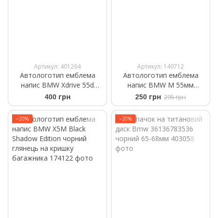
Артикул: 401264
Артикул: 149712
Автологотип емблема
Автологотип емблема
напис BMW Xdrive 55d
напис BMW M 55мм
Black Shadow Edition
Performance Black чорний
400 грн
250 грн
295 грн
глянець
−20%
−20%