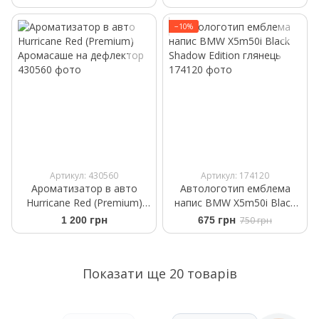
−10%
Артикул: 430560
Артикул: 174120
Ароматизатор в авто
Автологотип емблема
Hurricane Red (Premium)
напис BMW X5m50i Black
Аромасаше на дефлектор
Shadow Edition глянець
1 200 грн
675 грн
750 грн
Показати ще 20 товарів