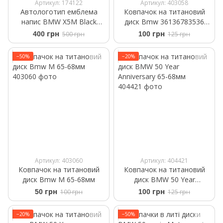
Артикул: 174122
Артикул: 403058
Автологотип емблема
Ковпачок на титановий
напис BMW X5M Black
диск Bmw 36136783536
Shadow Edition чорний
чорний 65-68мм
400 грн
500 грн
100 грн
125 грн
глянець на кришку
багажника
−50%
−20%
Артикул: 403060
Артикул: 404421
Ковпачок на титановий
Ковпачок на титановий
диск Bmw M 65-68мм
диск BMW 50 Year
Anniversary 65-68мм
50 грн
100 грн
100 грн
125 грн
−20%
−50%