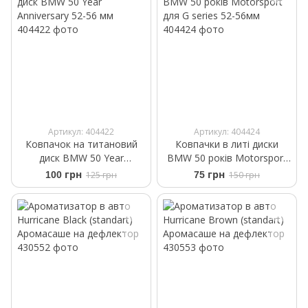
Артикул: 404422
Артикул: 404424
Ковпачок на титановий
Ковпачки в литі диски
диск BMW 50 Year
BMW 50 років Motorsport
Anniversary 52-56 мм
для G series 52-56мм
100 грн
125 грн
75 грн
150 грн