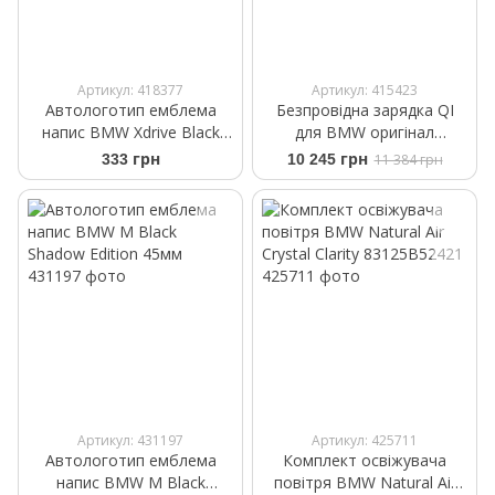
Артикул: 418377
Артикул: 415423
Автологотип емблема
Безпровідна зарядка QI
напис BMW Xdrive Black
для BMW оригінал
Shadow Edition New Style
84102461531
333 грн
10 245 грн
11 384 грн
Артикул: 431197
Артикул: 425711
Автологотип емблема
Комплект освіжувача
напис BMW M Black
повітря BMW Natural Air