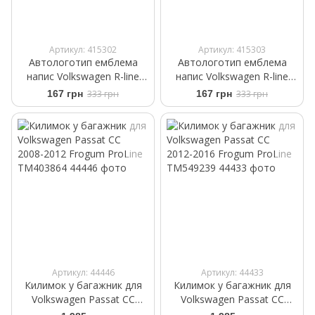
Артикул: 415302
Артикул: 415303
Автологотип емблема
Автологотип емблема
напис Volkswagen R-line
напис Volkswagen R-line
чорний матовий
Black в решітку радіатора
167 грн
333 грн
167 грн
333 грн
Артикул: 44446
Артикул: 44433
Килимок у багажник для
Килимок у багажник для
Volkswagen Passat CC
Volkswagen Passat CC
2008-2012 Frogum ProLine
2012-2016 Frogum ProLine