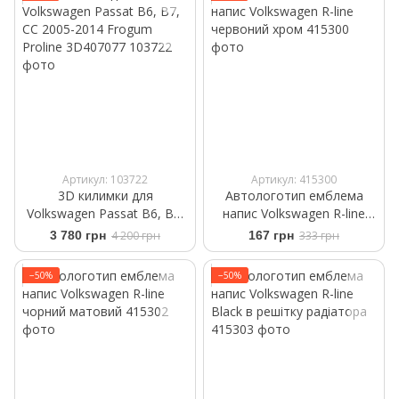
Артикул: 103722
Артикул: 415300
3D килимки для
Автологотип емблема
Volkswagen Passat B6, B7,
напис Volkswagen R-line
CC 2005-2014 Frogum
червоний хром
3 780 грн
4 200 грн
167 грн
333 грн
Proline 3D407077
−50%
−50%