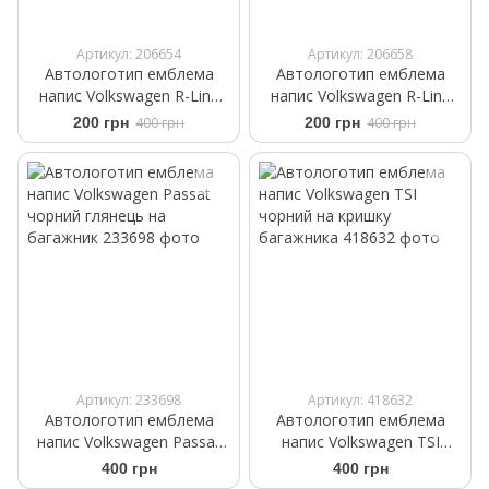
Артикул: 206654
Артикул: 206658
Автологотип емблема
Автологотип емблема
напис Volkswagen R-Line
напис Volkswagen R-Line
New в решітку радіатора
New червоний на крила,
200 грн
400 грн
200 грн
400 грн
red black
кришку багажника
Артикул: 233698
Артикул: 418632
Автологотип емблема
Автологотип емблема
напис Volkswagen Passat
напис Volkswagen TSI
чорний глянець на
чорний на кришку
400 грн
400 грн
багажник
багажника