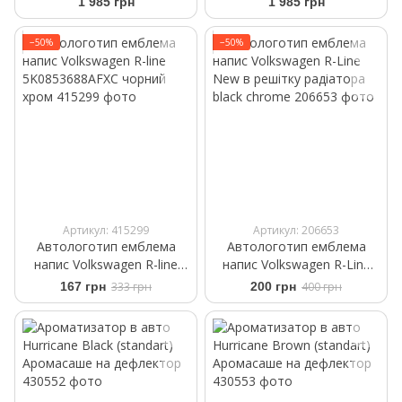
1 985 грн
1 985 грн
TM403864
TM549239
−50%
−50%
Артикул: 415299
Артикул: 206653
Автологотип емблема
Автологотип емблема
напис Volkswagen R-line
напис Volkswagen R-Line
5K0853688AFXC чорний
New в решітку радіатора
167 грн
333 грн
200 грн
400 грн
хром
black chrome