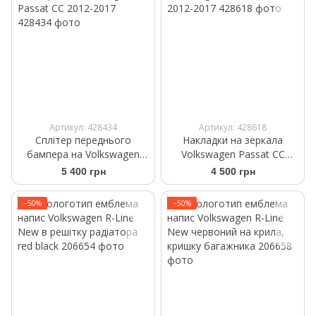
Артикул: 428434
Артикул: 428618
Сплітер переднього
Накладки на зеркала
бампера на Volkswagen
Volkswagen Passat CC
Passat CC 2012-2017
2012-2017
5 400 грн
4 500 грн
−50%
−50%