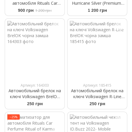
автомобіля Rituals ​Car
Hurricane Silver (Premium)
Perfume The Ritual Sakura
Аромасаше на дефлектор
900 грн
1 200 грн
1 200 грн
+2 refills 6ml
Артикул: 164303
Артикул: 185415
Автомобільний брелок на
Автомобільний брелок на
ключі Volkswagen BrelOK
ключі Volkswagen R-Line
чорна замша
BrelOK чорна замша
250 грн
250 грн
−25%