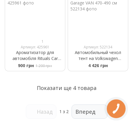
1
Артикул: 425961
Артикул: 522134
Ароматизатор для
Автомобильный чехол
автомобіля Rituals Car
тент на Volkswagen
Perfume Ritual of Karma
ID.Buzz 2022- Mobile
900 грн
1 200 грн
4 426 грн
Garage VAN 470-490 см
Показати ще 4 товара
Назад
Вперед
1
з 2