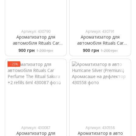
Артикул: 430790
Артикул: 430791
Ароматизатор для
Ароматизатор для
автомобіля Rituals ​Car
автомобіля Rituals ​Car
Perfume ​White Basil Private
Perfume The Rituals Wild Fig
900 грн
1 200 грн
900 грн
1 200 грн
Collection +2 Refills 6 g
+2 Refills 6 ml
−25%
Артикул: 430087
Артикул: 430558
Ароматизатор для
Ароматизатор в авто