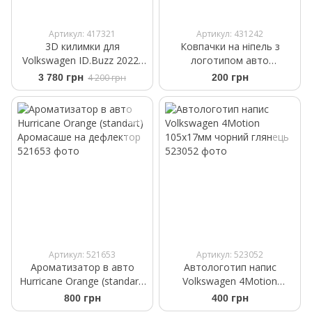
Артикул: 417321
Артикул: 431242
3D килимки для
Ковпачки на ніпель з
Volkswagen ID.Buzz 2022-
логотипом авто
Frogum Proline 3D429376
Volkswagen чорного
3 780 грн
4 200 грн
200 грн
кольору
Артикул: 521653
Артикул: 523052
Ароматизатор в авто
Автологотип напис
Hurricane Orange (standart)
Volkswagen 4Motion
Аромасаше на дефлектор
105x17мм чорний глянець
800 грн
400 грн