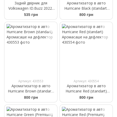
Задній двірник для
Ароматизатор в авто
Volkswagen ID.Buzz 2022-
Hurricane Black (standart)
Bosch Rear A 284 H 280 мм
Аромасаше на дефлектор
535 грн
800 грн
Артикул: 430553
Артикул: 430554
Ароматизатор в авто
Ароматизатор в авто
Hurricane Brown (standart)
Hurricane Red (standart)
Аромасаше на дефлектор
Аромасаше на дефлектор
800 грн
800 грн