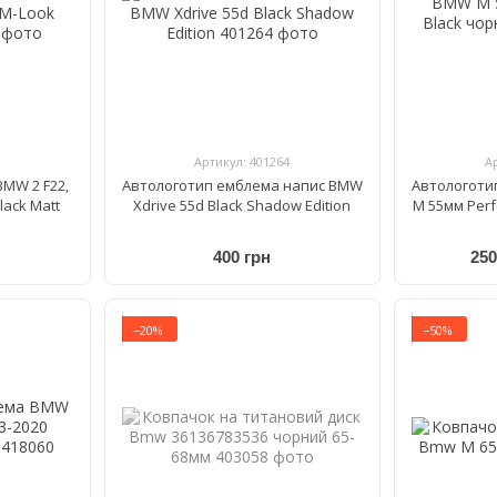
Артикул: 401264
А
BMW 2 F22,
Автологотип емблема напис BMW
Автологоти
lack Matt
Xdrive 55d Black Shadow Edition
M 55мм Per
400 грн
250
−20%
−50%