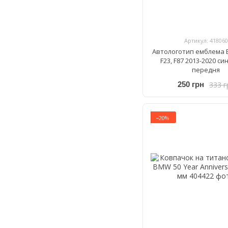
Артикул: 418060
Автологотип емблема B
F23, F87 2013-2020 си
передня
333 г
250 грн
−20%