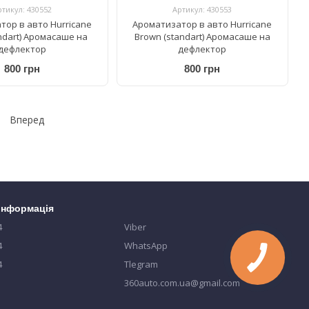
ртикул: 430552
Артикул: 430553
тор в авто Hurricane
Ароматизатор в авто Hurricane
andart) Аромасаше на
Brown (standart) Аромасаше на
дефлектор
дефлектор
800 грн
800 грн
Вперед
 інформація
4
Viber
4
WhatsApp
4
Tlegram
360auto.com.ua@gmail.com