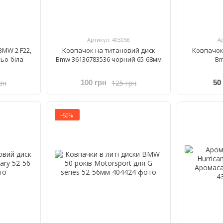
Артикул: 403058
А
MW 2 F22,
Ковпачок на титановий диск
Ковпачок
ньо-біла
Bmw 36136783536 чорний 65-68мм
Bm
рн
125 грн
100 грн
50
−50%