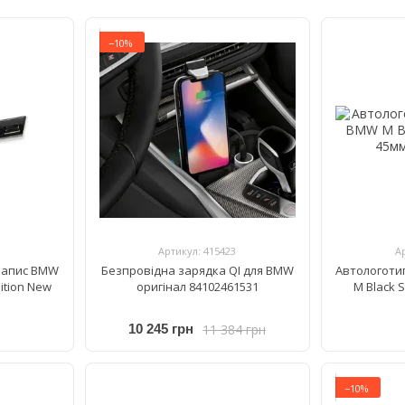
−10%
Артикул: 415423
А
напис BMW
Безпровідна зарядка QI для BMW
Автологоти
ition New
оригінал 84102461531
M Black 
11 384 грн
10 245 грн
−10%