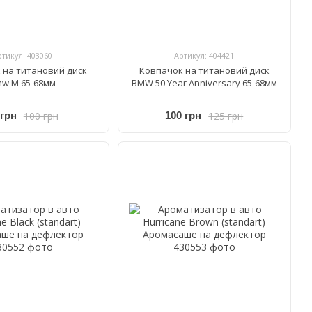
ртикул: 403060
Артикул: 404421
 на титановий диск
Ковпачок на титановий диск
w M 65-68мм
BMW 50 Year Anniversary 65-68мм
100 грн
125 грн
 грн
100 грн