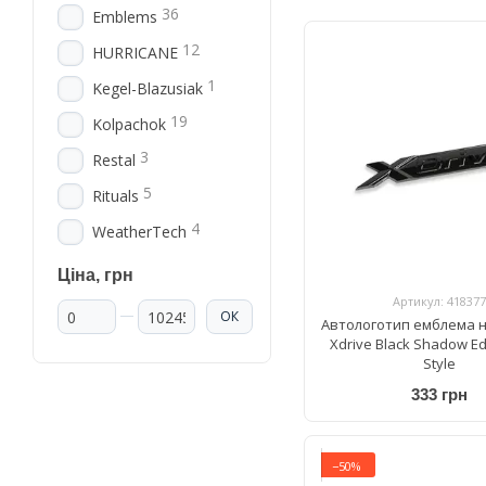
36
Emblems
12
HURRICANE
1
Kegel-Blazusiak
19
Kolpachok
3
Restal
5
Rituals
4
WeatherTech
Ціна, грн
Артикул: 418377
Від Ціна, грн
До Ціна, грн
ОК
Автологотип емблема 
Xdrive Black Shadow Ed
Style
333 грн
−50%