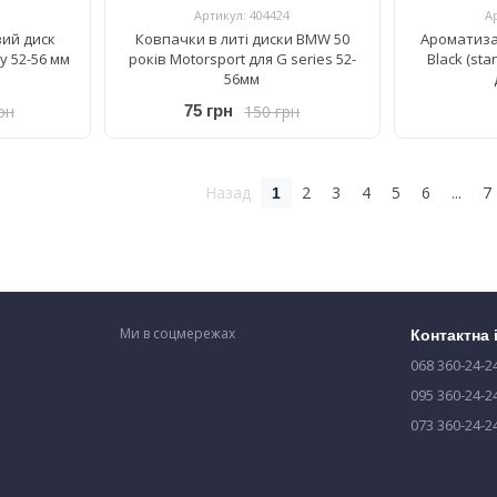
Артикул: 404424
А
ий диск
Ковпачки в литі диски BMW 50
Ароматиза
y 52-56 мм
років Motorsport для G series 52-
Black (st
56мм
рн
150 грн
75 грн
Назад
2
3
4
5
6
...
7
1
Ми в соцмережах
Контактна
068 360-24-2
095 360-24-2
073 360-24-2