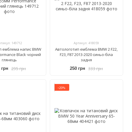
ртикул: 149712
Артикул: 418059
п емблема напис BMW
Автологотип емблема BMW 2 F22,
formance Black чорний
F23, F87 2013-2020 синьо-біла
глянець
задня
295 грн
333 грн
 грн
250 грн
−20%