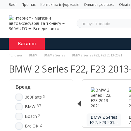
Перейти до основного контенту
Блог
Про нас
Контактна інформація
Оплата і доставка
Обмін
Каталог
Головна
BMW
BMW 2 Series
BMW 2 Series F22, F23 2013-2021
BMW 2 Series F22, F23 2013
Бренд
9
360Parts
37
BMW
2
Bosch
BMW 2 Series
B
F22, F23 2013-
2
BrelOK
2021