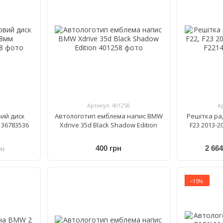
Артикул: 401258
А
ий диск
Автологотип емблема напис BMW
Решітка ра
136783536
Xdrive 35d Black Shadow Edition
F23 2013-2
рн
400 грн
2 664
−15%