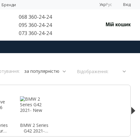
Укр
Рус
Вхід
Бренди
068 360-24-24
095 360-24-24
Мій кошик
073 360-24-24
ртування:
за популярністю
Відображення:
ries
BMW 2 Series
urer
G42 2021-
1-
New