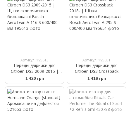
Артикул: 195613
Артикул: 195651
Передні двірники для
Передні двірники для
Citroen DS3 2009-2015 |
Citroen DS3 Crossback
Щітки склоочисника
2018- | Щітки
1 420 грн
1 416 грн
безкаркасні Bosch
склоочисника безкаркасні
AeroTwin A 116 S 600/400
Bosch AeroTwin A 295 S
мм
600/400 мм