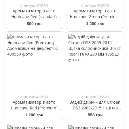
Артикул: 430554
Артикул: 430559
Ароматизатор в авто
Ароматизатор в авто
Hurricane Red (standart)
Hurricane Green (Premium)
Аромасаше на дефлектор
Аромасаше на дефлектор
800 грн
1 200 грн
Артикул: 430560
Артикул: 195529
Ароматизатор в авто
Задній двірник для Citroen
Hurricane Red (Premium)
DS3 2009-2015 | Щітка
Аромасаше на дефлектор
склоочисника Bosch Rear
1 200 грн
558 грн
H 840 290 мм