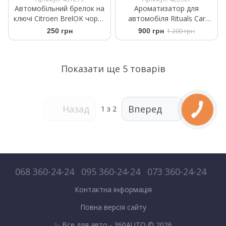
Автомобільний брелок на
Ароматизатор для
ключі Citroen BrelOK чорна
автомобіля Rituals Car
замша
Perfume Ritual of Karma
250 грн
900 грн
1 200 грн
Показати ще 5 товарів
Назад
Вперед
1
з 2
068 360-24-24
095 360-24-24
073 360-24-24
Контактна інформація
Повна версія сайту
✨ Все для авто - 360AUTO © 2026