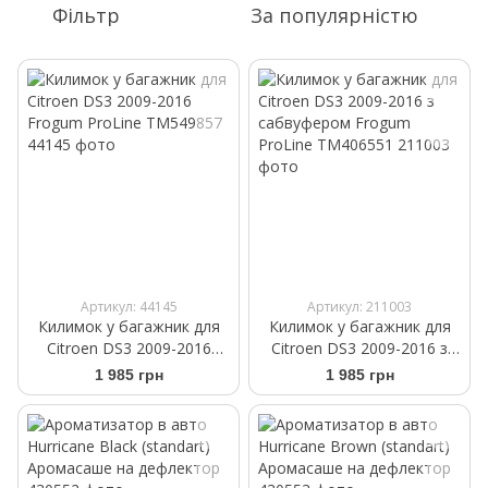
Фільтр
За популярністю
Артикул: 44145
Артикул: 211003
Килимок у багажник для
Килимок у багажник для
Citroen DS3 2009-2016
Citroen DS3 2009-2016 з
Frogum ProLine TM549857
сабвуфером Frogum
1 985 грн
1 985 грн
ProLine TM406551