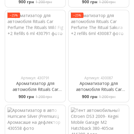
Perfume The Rituals of
Perfume ​White Basil Private
900 грн
1 200 грн
900 грн
1 200 грн
Mehr +2 Refills 6 ml
Collection +2 Refills 6 g
−25%
−25%
Артикул: 430791
Артикул: 430087
Ароматизатор для
Ароматизатор для
автомобіля Rituals ​Car
автомобіля Rituals ​Car
Perfume The Rituals Wild Fig
Perfume The Ritual Sakura
900 грн
1 200 грн
900 грн
1 200 грн
+2 Refills 6 ml
+2 refills 6ml