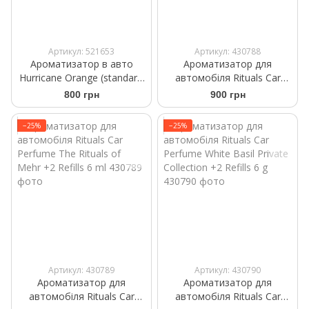
Артикул: 521653
Артикул: 430788
Ароматизатор в авто
Ароматизатор для
Hurricane Orange (standart)
автомобіля Rituals Car
Аромасаше на дефлектор
Perfume The Ritual of Sport
800 грн
900 грн
+2 Refills 6ml
−25%
−25%
Артикул: 430789
Артикул: 430790
Ароматизатор для
Ароматизатор для
автомобіля Rituals ​Car
автомобіля Rituals ​Car