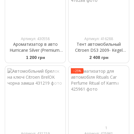
Артикул: 430558
Артикул: 416288
Ароматизатор в авто
Тент автомобильный
Hurricane Silver (Premium)
Citroen DS3 2009- Kegel
Аромасаше на дефлектор
Mobile Garage M2
1 200 грн
2 408 грн
Hatchback 380-405см
−25%
1
Артикул: 431219
Артикул: 425961