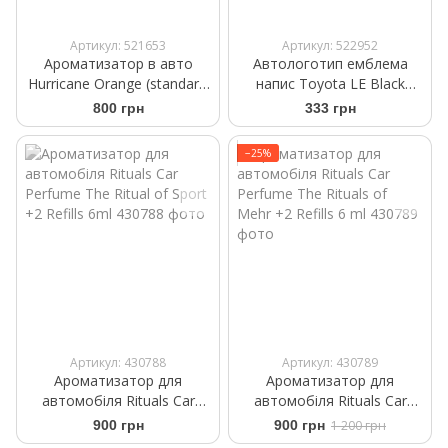
Артикул: 521653
Артикул: 522952
Ароматизатор в авто
Автологотип емблема
Hurricane Orange (standart)
напис Toyota LE Black
Аромасаше на дефлектор
глянець
800 грн
333 грн
−25%
Артикул: 430788
Артикул: 430789
Ароматизатор для
Ароматизатор для
автомобіля Rituals Car
автомобіля Rituals ​Car
Perfume The Ritual of Sport
Perfume The Rituals of
900 грн
900 грн
1 200 грн
+2 Refills 6ml
Mehr +2 Refills 6 ml