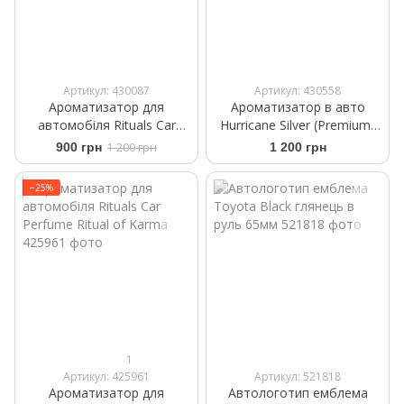
Артикул: 430087
Артикул: 430558
Ароматизатор для
Ароматизатор в авто
автомобіля Rituals ​Car
Hurricane Silver (Premium)
Perfume The Ritual Sakura
Аромасаше на дефлектор
900 грн
1 200 грн
1 200 грн
+2 refills 6ml
−25%
1
Артикул: 425961
Артикул: 521818
Ароматизатор для
Автологотип емблема