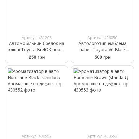
Артикул: 431206
Артикул: 426050
Автомобільний брелок на
Автологотип емблема
ключі Toyota BrelOK чорна
напис Toyota V6 Black
замша
глянець
250 грн
500 грн
Артикул: 430552
Артикул: 430553