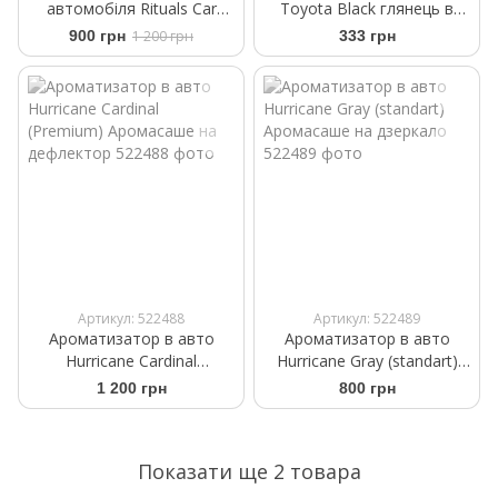
автомобіля Rituals Car
Toyota Black глянець в
Perfume Ritual of Karma
руль 65мм
900 грн
1 200 грн
333 грн
Артикул: 522488
Артикул: 522489
Ароматизатор в авто
Ароматизатор в авто
Hurricane Cardinal
Hurricane Gray (standart)
(Premium) Аромасаше на
Аромасаше на дзеркало
1 200 грн
800 грн
дефлектор
Показати ще 2 товара