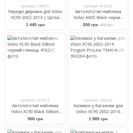
Артикул: 196631
Артикул: 416226
Передні двірники для Volvo
Автологотип емблема
XC90 2002-2014 | Щітки
Volvo AWD Black чорний
склоочисника безкаркасні
матовий
1 440 грн
200 грн
400 грн
Bosch AeroTwin 600/530
мм
Артикул: 416213
Артикул: 363264
Автологотип емблема
Килимок у багажник для
Volvo XC90 Black Edition
Volvo XC90 2002-2014
чорний глянець
Frogum ProLine TM414624
500 грн
1 985 грн