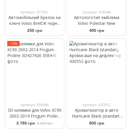
Артикул: 237931
Артикул: 418448
Автомобільний брелок на
Автологотип емблема
ключі Volvo BrelOK чорна
Volvo Polestar New
замша
250 грн
400 грн
−10%
Артикул: 358446
Артикул: 430552
3D килимки для Volvo XC90
Ароматизатор в авто
2002-2014 Frogum Proline
Hurricane Black (standart)
3D427426
Аромасаше на дефлектор
3 780 грн
4 200 грн
800 грн