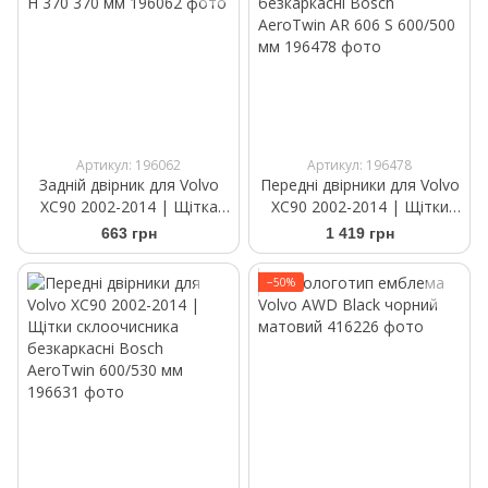
Артикул: 196062
Артикул: 196478
Задній двірник для Volvo
Передні двірники для Volvo
XC90 2002-2014 | Щітка
XC90 2002-2014 | Щітки
склоочисника Bosch Rear
склоочисника безкаркасні
663 грн
1 419 грн
H 370 370 мм
Bosch AeroTwin AR 606 S
600/500 мм
−50%