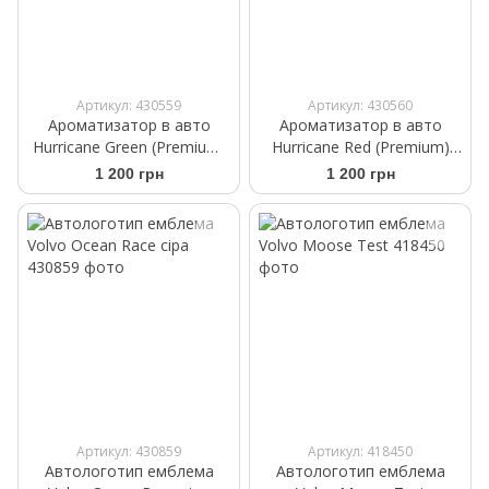
Артикул: 430559
Артикул: 430560
Ароматизатор в авто
Ароматизатор в авто
Hurricane Green (Premium)
Hurricane Red (Premium)
Аромасаше на дефлектор
Аромасаше на дефлектор
1 200 грн
1 200 грн
Артикул: 430859
Артикул: 418450
Автологотип емблема
Автологотип емблема