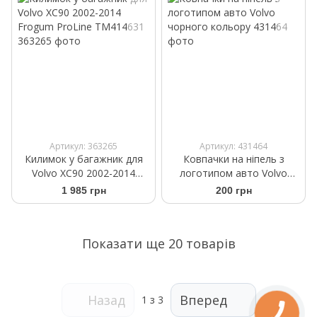
Артикул: 363265
Артикул: 431464
Килимок у багажник для
Ковпачки на ніпель з
Volvo XC90 2002-2014
логотипом авто Volvo
Frogum ProLine TM414631
чорного кольору
1 985 грн
200 грн
Показати ще 20 товарів
Назад
Вперед
1
з 3